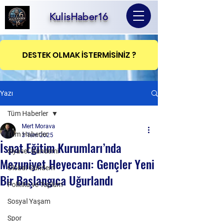
KulisHaber16
DESTEK OLMAK İSTERMİSİNİZ ?
Yazı
Tüm Haberler
Mert Morava
Tüm Haberler
3 Tem 2025
İspat Eğitim Kurumları’nda
Siyaset Gündemi
Mezuniyet Heyecanı: Gençler Yeni
Global Gündem
Bir Başlangıca Uğurlandı
Politika ve Toplum
Sosyal Yaşam
Spor