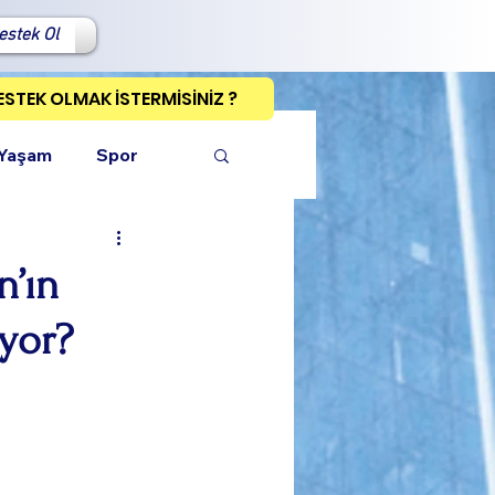
estek Ol
ESTEK OLMAK İSTERMİSİNİZ ?
 Yaşam
Spor
n’ın
iyor?
ı Kopyala