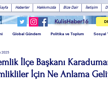
Sayfa
Haberler
Hakkımızda
Bize Dair
İletişim
D
KulisHaber16
D
mi
Global Gündem
Politika ve Toplum
Sosyal
a 2025
Gemlik İlçe Başkanı Karaduma
likliler İçin Ne Anlama Gel
Facebook
X (Twitter)
WhatsApp
LinkedIn
Pinterest
Bağlantıy