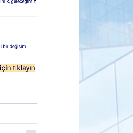
nlık, geleceğimiz 
l bir değişim 
çin tıklayın