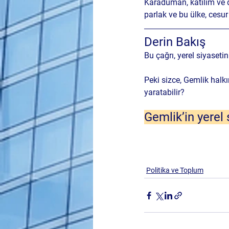
Karaduman, katılım ve d
parlak ve bu ülke, cesur
Derin Bakış
Bu çağrı, yerel siyasetin
Peki sizce, Gemlik halkın
yaratabilir?
Gemlik’in yerel 
Politika ve Toplum