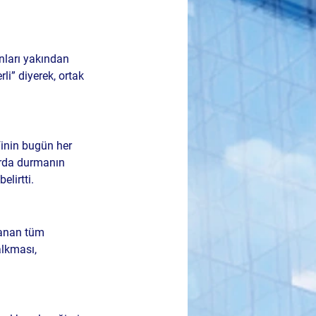
nları yakından 
li” diyerek, ortak 
inin bugün her 
rda durmanın 
elirtti.
nanan tüm 
alkması, 