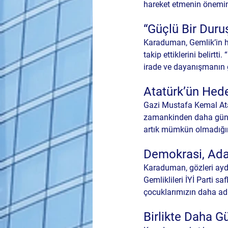
hareket etmenin önemine
“Güçlü Bir Duru
Karaduman, Gemlik’in he
takip ettiklerini belirtt
irade ve dayanışmanın ge
Atatürk’ün He
Gazi Mustafa Kemal Ata
zamankinden daha günc
artık mümkün olmadığını i
Demokrasi, Adal
Karaduman, gözleri aydı
Gemliklileri İYİ Parti s
çocuklarımızın daha adil
Birlikte Daha G