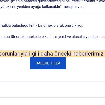
ayanışmanın hareketi güçlendireceğini belirterek, “Yolumuz aydı
 yüreklerle yeniden ayağa kalkacaktır” mesajını verdi.
 halkla buluştuğu kritik bir örnek olarak öne çıkıyor. 
ın bu tür ortak hareketlere katılımı, yerel ve ulusal siyasette nası
sorunlarıyla ilgili daha önceki haberlerimiz i
HABERE TIKLA