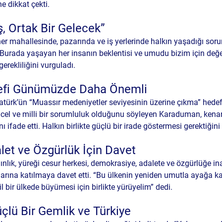
 dikkat çekti.
ş, Ortak Bir Gelecek”
r mahallesinde, pazarında ve iş yerlerinde halkın yaşadığı soru
i. “Burada yaşayan her insanın beklentisi ve umudu bizim için değer
rekliliğini vurguladı.
defi Günümüzde Daha Önemli
türk’ün “Muassır medeniyetler seviyesinin üzerine çıkma” hedef
el ve milli bir sorumluluk olduğunu söyleyen Karaduman, kena
fade etti. Halkın birlikte güçlü bir irade göstermesi gerektiğini b
et ve Özgürlük İçin Davet
nlık, yüreği cesur herkesi, demokrasiye, adalete ve özgürlüğe i
aflarına katılmaya davet etti. “Bu ülkenin yeniden umutla ayağa k
 bir ülkede büyümesi için birlikte yürüyelim” dedi.
üçlü Bir Gemlik ve Türkiye