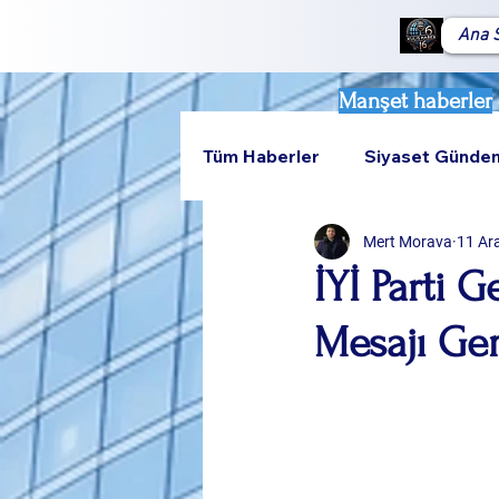
Ana 
Manşet haberler
Tüm Haberler
Siyaset Günde
Mert Morava
11 Ar
Teknoloji
Rumeli
İYİ Parti 
Mesajı Gem