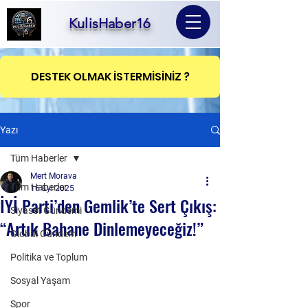
KulisHaber16
DESTEK OLMAK İSTERMİSİNİZ ?
Yazı
Tüm Haberler
Mert Morava
Tüm Haberler
16 Eyl 2025
İYİ Parti’den Gemlik’te Sert Çıkış:
Siyaset Gündemi
“Artık Bahane Dinlemeyeceğiz!”
Global Gündem
Politika ve Toplum
Sosyal Yaşam
Spor