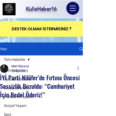
KulisHaber16
DESTEK OLMAK İSTERMİSİNİZ ?
Yazı
Tüm Haberler
Mert Morava
Tüm Haberler
30 Eyl 2025
İYİ Parti Nilüfer’de Fırtına Öncesi
Siyaset Gündemi
Sessizlik Bozuldu: “Cumhuriyet
Global Gündem
İçin Bedel Öderiz!”
Politika ve Toplum
Sosyal Yaşam
Spor