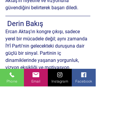
Aktaş’ın niyetine ve vizyonuna 
güvendiğini belirterek başarı diledi.
 Derin Bakış
Ercan Aktaş’ın kongre çıkışı, sadece 
yerel bir mücadele değil; aynı zamanda 
İYİ Parti'nin gelecekteki duruşuna dair 
güçlü bir sinyal. Partinin iç 
dinamiklerinde yaşanan yorgunluk, 
vizyon eksikliği ve motivasyon 
düşüklüğüne karşı, bu çıkış “yeniden 
Phone
Email
Instagram
Facebook
mücadeleye dönüş” çağrısı gibi.
Peki, yerelden yükselen bu tür 
hareketler, merkez siyaseti etkileyebilir 
mi? Kongrelerde alınan pozisyonlar, 
partilerin ulusal kaderini değiştirebilir 
mi?
Politika ve Toplum