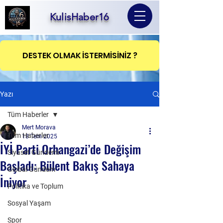
KulisHaber16
DESTEK OLMAK İSTERMİSİNİZ ?
Yazı
Tüm Haberler
Mert Morava
Tüm Haberler
18 Tem 2025
İYİ Parti Orhangazi’de Değişim
Siyaset Gündemi
Başladı: Bülent Bakış Sahaya
Global Gündem
İniyor
Politika ve Toplum
Sosyal Yaşam
Spor