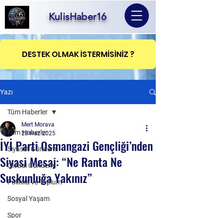
KulisHaber16
DESTEK OLMAK İSTERMİSİNİZ ?
Yazı
Tüm Haberler
Mert Morava
Tüm Haberler
28 Haz 2025
İYİ Parti Osmangazi Gençliği’nden
Siyaset Gündemi
Siyasi Mesaj: “Ne Ranta Ne
Global Gündem
Suskunluğa Yakınız”
Politika ve Toplum
Sosyal Yaşam
Spor