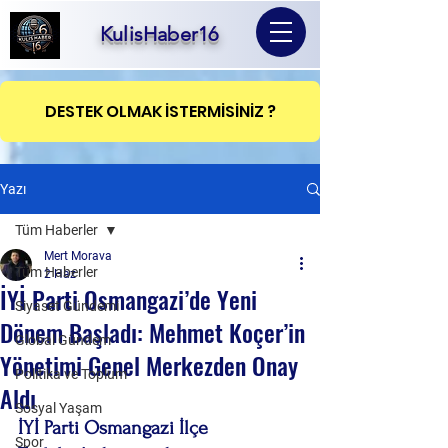
KulisHaber16
DESTEK OLMAK İSTERMİSİNİZ ?
Yazı
Tüm Haberler
Mert Morava
Tüm Haberler
2 Haz
İYİ Parti Osmangazi’de Yeni
Siyaset Gündemi
Dönem Başladı: Mehmet Koçer’in
Global Gündem
Yönetimi Genel Merkezden Onay
Politika ve Toplum
Aldı
Sosyal Yaşam
İYİ Parti Osmangazi İlçe 
Spor