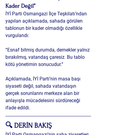
Kader Değil”
İYİ Parti Osmangazi İlçe Teşkilatı’ndan 
yapılan açıklamada, sahada görülen 
tablonun bir kader olmadığı özellikle 
vurgulandı:
“Esnaf bitmiş durumda, dernekler yalnız 
bırakılmış, vatandaş çaresiz. Bu tablo 
kötü yönetimin sonucudur.”
Açıklamada, İYİ Parti’nin masa başı 
siyaseti değil, sahada vatandaşın 
gerçek sorunlarını merkeze alan bir 
anlayışla mücadelesini sürdüreceği 
ifade edildi.
🔍 DERİN BAKIŞ
İYİ Parti Osmangazi’nin saha ziyaretleri, 