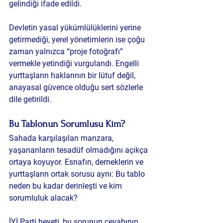
gelindiği ifade edildi.
Devletin yasal yükümlülüklerini yerine 
getirmediği, yerel yönetimlerin ise çoğu 
zaman yalnızca “proje fotoğrafı” 
vermekle yetindiği vurgulandı. Engelli 
yurttaşların haklarının bir lütuf değil, 
anayasal güvence olduğu sert sözlerle 
dile getirildi.
Bu Tablonun Sorumlusu Kim?
Sahada karşılaşılan manzara, 
yaşananların tesadüf olmadığını açıkça 
ortaya koyuyor. Esnafın, derneklerin ve 
yurttaşların ortak sorusu aynı: Bu tablo 
neden bu kadar derinleşti ve kim 
sorumluluk alacak?
İYİ Parti heyeti, bu sorunun cevabının 