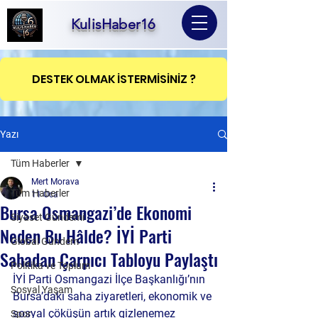
KulisHaber16
DESTEK OLMAK İSTERMİSİNİZ ?
Yazı
Tüm Haberler
Mert Morava
Tüm Haberler
11 Oca
Bursa Osmangazi’de Ekonomi
Siyaset Gündemi
Neden Bu Hâlde? İYİ Parti
Global Gündem
Sahadan Çarpıcı Tabloyu Paylaştı
Politika ve Toplum
İYİ Parti Osmangazi İlçe Başkanlığı’nın 
Sosyal Yaşam
Bursa’daki saha ziyaretleri, ekonomik ve 
sosyal çöküşün artık gizlenemez 
Spor