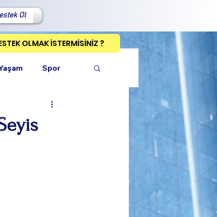
estek Ol
ESTEK OLMAK İSTERMİSİNİZ ?
 Yaşam
Spor
 Seyis
ı Kopyala