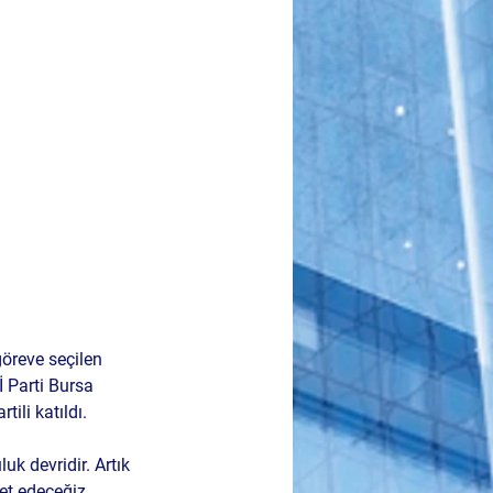
öreve seçilen 
 Parti Bursa 
tili katıldı.
k devridir. Artık 
et edeceğiz. 