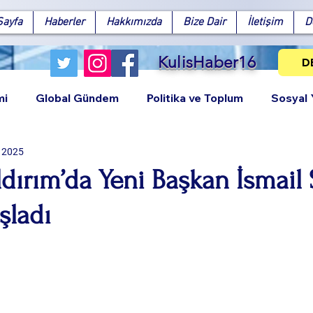
Sayfa
Haberler
Hakkımızda
Bize Dair
İletişim
D
KulisHaber16
D
mi
Global Gündem
Politika ve Toplum
Sosyal
i 2025
ıldırım’da Yeni Başkan İsmail
şladı
Facebook
X (Twitter)
WhatsApp
LinkedIn
Pinterest
Bağlantıy