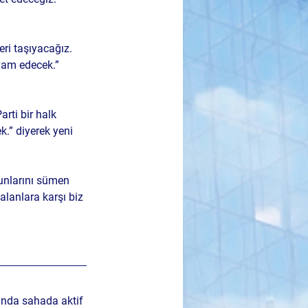
ri taşıyacağız. 
vam edecek.” 
rti bir halk 
.” diyerek yeni 
unlarını sümen 
alanlara karşı biz 
manda sahada aktif 