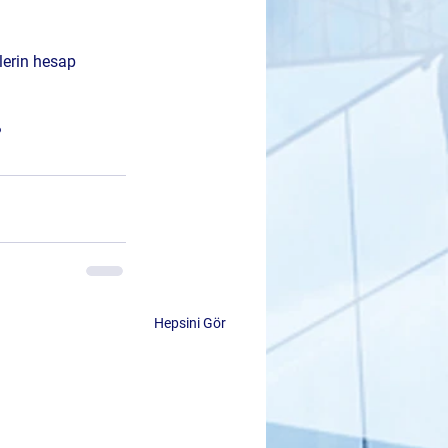
lerin hesap 
?
Hepsini Gör