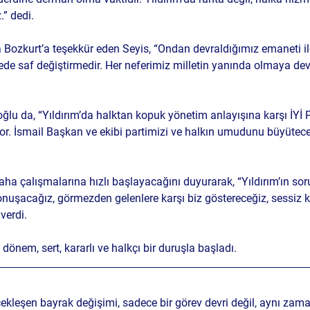
.” dedi.
ozkurt’a teşekkür eden Seyis, “Ondan devraldığımız emaneti ile
de saf değiştirmedir. Her neferimiz milletin yanında olmaya de
oğlu da, “Yıldırım’da halktan kopuk yönetim anlayışına karşı İYİ Pa
yor. İsmail Başkan ve ekibi partimizi ve halkın umudunu büyütecek
ha çalışmalarına hızlı başlayacağını duyurarak, “Yıldırım’ın sor
konuşacağız, görmezden gelenlere karşı biz göstereceğiz, sessiz k
verdi.
i dönem, sert, kararlı ve halkçı bir duruşla başladı.
rçekleşen bayrak değişimi, sadece bir görev devri değil, aynı za