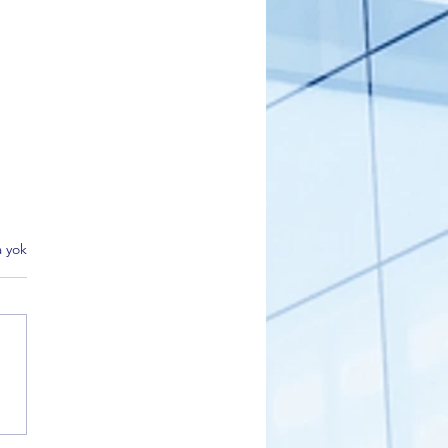
 yok
 Partisi Gemlik İlçe Başkanı
kçı’dan Sahiplendirme
i Açıklaması