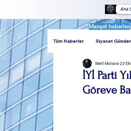
Ana 
Manşet haberler
Tüm Haberler
Siyaset Günde
Mert Morava
23 Ek
Teknoloji
Rumeli
İYİ Parti Y
Göreve Ba