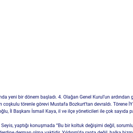
ı’nda yeni bir dönem başladı. 4. Olağan Genel Kurul’un ardından g
n coşkulu törenle görevi Mustafa Bozkurt’tan devraldı. Törene İYİ
lu, İl Başkanı İsmail Kaya, il ve ilçe yöneticileri ile çok sayıda par
 Seyis, yaptığı konuşmada “Bu bir koltuk değişimi değil, sorumlulu
derdine derman olma vaktidir. Yıldırım’da ranta değil, halka hizm