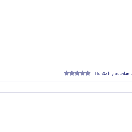
5 üzerinden 0 yıldız
Henüz hiç puanlama
Özer Matlı’dan BTSO Seçimleri
Zafer
Öncesi Değişim Mesajı: 60 Bin
Topra
Üye Vurgusu
Sürec