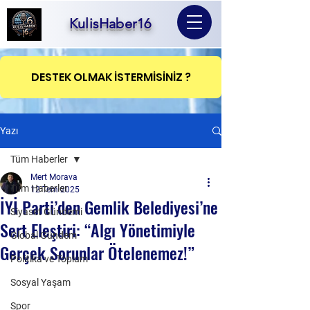
KulisHaber16
DESTEK OLMAK İSTERMİSİNİZ ?
Yazı
Tüm Haberler
Mert Morava
Tüm Haberler
12 Tem 2025
İYİ Parti’den Gemlik Belediyesi’ne
Siyaset Gündemi
Sert Eleştiri: “Algı Yönetimiyle
Global Gündem
Gerçek Sorunlar Ötelenemez!”
Politika ve Toplum
Sosyal Yaşam
Spor