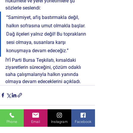
hükümete ve yerel yönetimlere şu 
sözlerle seslendi:
“Samimiyet, afiş bastırmakla değil, 
halkın sofrasına umut olmakla başlar. 
Dağ ilçeleri yalnız değil! Bu toprakların 
sesi olmaya, susanlara karşı 
konuşmaya devam edeceğiz.”
İYİ Parti Bursa Teşkilatı, kırsaldaki 
ziyaretlerin süreceğini, çözüm odaklı 
saha çalışmalarıyla halkın yanında 
olmaya devam edeceklerini açıkladı.
Phone
Email
Instagram
Facebook
Hepsini Gör
Son Yazılar