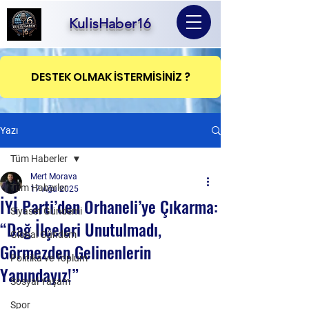
KulisHaber16
DESTEK OLMAK İSTERMİSİNİZ ?
Yazı
Tüm Haberler
Mert Morava
Tüm Haberler
17 Ağu 2025
İYİ Parti’den Orhaneli’ye Çıkarma:
Siyaset Gündemi
“Dağ İlçeleri Unutulmadı,
Global Gündem
Görmezden Gelinenlerin
Politika ve Toplum
Yanındayız!”
Sosyal Yaşam
Spor