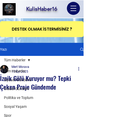
KulisHaber16
DESTEK OLMAK İSTERMİSİNİZ ?
Yazı
Tüm Haberler
Mert Morava
Tüm Haberler
15 Eyl 2025
İznik Gölü Kuruyor mu? Tepki
Siyaset Gündemi
Çeken Proje Gündemde
Global Gündem
Politika ve Toplum
Sosyal Yaşam
Spor