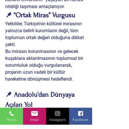
niteliği taşıması amaçlanıyor.
📌 “Ortak Miras” Vurgusu
Yetkililer, Türkiye’nin kültürel mirasının 
yalnızca belirli kurumların değil, tüm 
toplumun ortak değeri olduğuna dikkat 
çekti.
Bu mirasın korunmasının ve gelecek 
kuşaklara aktarılmasının toplumsal bir 
sorumluluk olduğu vurgulanarak, 
projenin uzun vadeli bir kültür 
hareketine dönüşmesi hedeflendi.
📌 Anadolu’dan Dünyaya 
Açılan Yol
Kırşehir’den başlayan bu kültür 
yolculuğunun, ilerleyen süreçte 
Phone
Email
Instagram
Facebook
Anadolu’nun tüm şehirlerini 