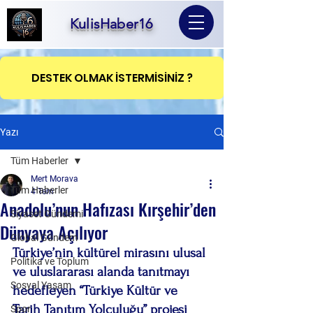
KulisHaber16
DESTEK OLMAK İSTERMİSİNİZ ?
Yazı
Tüm Haberler
Mert Morava
Tüm Haberler
4 Tem
Anadolu’nun Hafızası Kırşehir’den
Siyaset Gündemi
Dünyaya Açılıyor
Global Gündem
Türkiye’nin kültürel mirasını ulusal 
Politika ve Toplum
ve uluslararası alanda tanıtmayı 
Sosyal Yaşam
hedefleyen “Türkiye Kültür ve 
Tarih Tanıtım Yolculuğu” projesi 
Spor