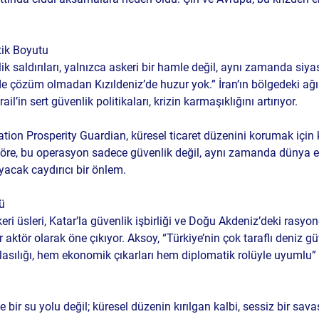
tik Boyutu
ik saldırıları, yalnızca askeri bir hamle değil, aynı zamanda siya
’de çözüm olmadan Kızıldeniz’de huzur yok.” İran’ın bölgedeki ağır
rail’in sert güvenlik politikaları, krizin karmaşıklığını artırıyor.
tion Prosperity Guardian, küresel ticaret düzenini korumak için kr
re, bu operasyon sadece güvenlik değil, aynı zamanda dünya 
acak caydırıcı bir önlem.
lü
eri üsleri, Katar’la güvenlik işbirliği ve Doğu Akdeniz’deki rasyon
r aktör olarak öne çıkıyor. Aksoy, “Türkiye’nin çok taraflı deniz gü
ılığı, hem ekonomik çıkarları hem diplomatik rolüyle uyumlu” i
 bir su yolu değil; küresel düzenin kırılgan kalbi, sessiz bir sava