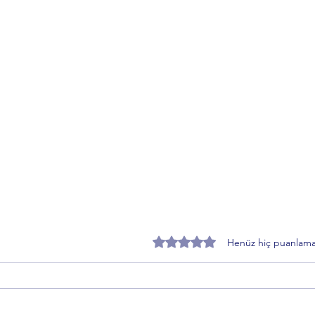
5 üzerinden 0 yıldız
Henüz hiç puanlama