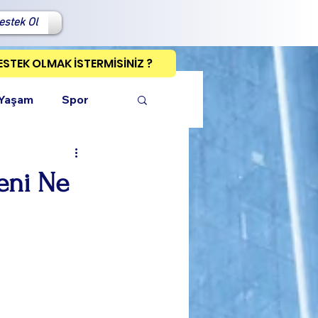
estek Ol
ESTEK OLMAK İSTERMİSİNİZ ?
 Yaşam
Spor
zeni Ne
ı Kopyala