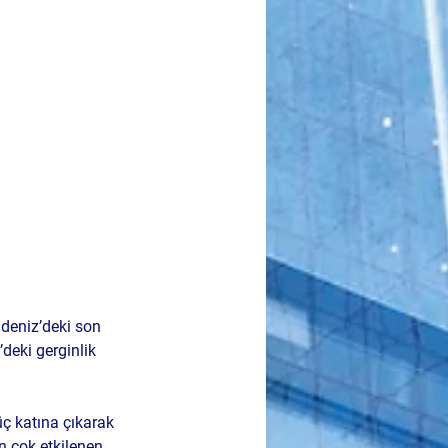
deniz’deki son 
’deki gerginlik 
üç katına çıkarak 
 çok etkilenen 