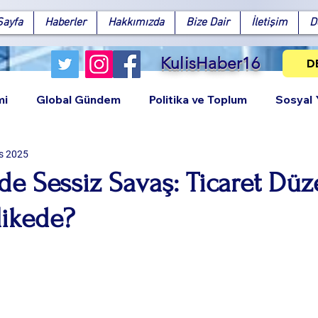
Sayfa
Haberler
Hakkımızda
Bize Dair
İletişim
D
KulisHaber16
D
mi
Global Gündem
Politika ve Toplum
Sosyal
s 2025
’de Sessiz Savaş: Ticaret Dü
likede?
Facebook
X (Twitter)
WhatsApp
LinkedIn
Pinterest
Bağlantıy