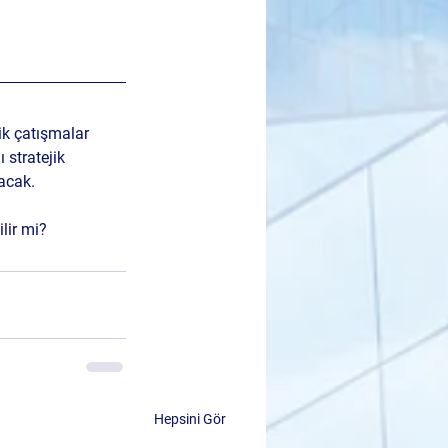
ik çatışmalar 
 stratejik 
lacak.
ilir mi?
Hepsini Gör