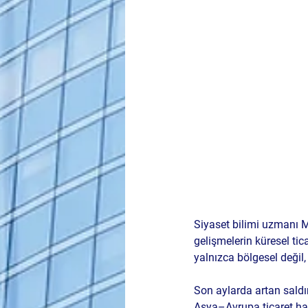
Siyaset bilimi uzmanı 
gelişmelerin küresel ticar
yalnızca bölgesel değil
Son aylarda artan saldır
Asya–Avrupa ticaret hat