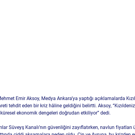
Mehmet Emir Aksoy, Medya Ankara’ya yaptığı açıklamalarda Kızıl
eti tehdit eden bir kriz hâline geldiğini belirtti. Aksoy, “Kızıldeniz
, küresel ekonomik dengeleri doğrudan etkiliyor” dedi.
ılar Süveyş Kanalı’nın güvenliğini zayıflatırken, navlun fiyatları 
tında ciddi aksamalara neden oldu. Çin ve Avrupa, bu krizden en