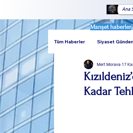
Ana 
Manşet haberler
Tüm Haberler
Siyaset Günde
Mert Morava
17 Ka
Teknoloji
Rumeli
Kızıldeniz
Kadar Teh