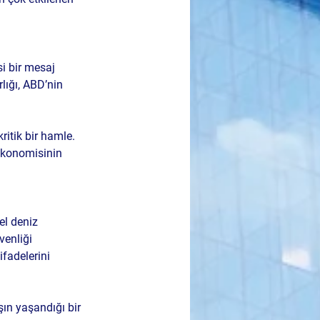
si bir mesaj 
lığı, ABD’nin 
itik bir hamle. 
ekonomisinin 
el deniz 
venliği 
fadelerini 
şın yaşandığı bir 