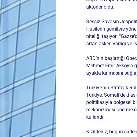
aktörler oldu.
Sessiz Savaşın Jeopoli
Husilerin gemilere yönel
niteliği taşıyor: “Gazze
artan askeri varlığı ve İs
ABD’nin başlattığı Opera
Mehmet Emir Aksoy’a gö
ayakta kalmasını sağlay
Türkiye’nin Stratejik Ro
Türkiye, Somali’deki ask
politikasıyla bölgesel bi
mekanizması önerme olas
kullandı.
Kızıldeniz, bugün sadece