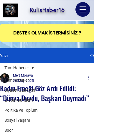
KulisHaber16
DESTEK OLMAK İSTERMİSİNİZ ?
Yazı
Tüm Haberler
Mert Morava
Tüm Haberler
26 May 2025
Kadın Emeği Göz Ardı Edildi:
Siyaset Gündemi
“Dünya Duydu, Başkan Duymadı”
Global Gündem
Politika ve Toplum
Sosyal Yaşam
Spor