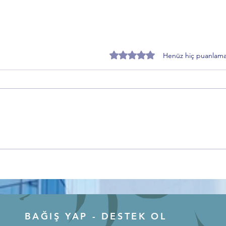
5 üzerinden 0 yıldız
Henüz hiç puanlama
İmar Yasasına Takılanlar ne
Ercan
istiyor? İbrahim Hacıoğlu'ndan
dönem
dikkat çeken çağrı
BAĞIŞ YAP - DESTEK OL