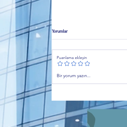
Yorumlar
Puanlama ekleyin
Çerçeve Yasa Komisyondan
Bir yorum yazın...
Geçti: 12 Maddelik Teklif Neler
Getiriyor?