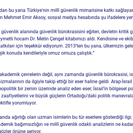
ndan bu yana Türkiye'nin millî güvenlik mimarisine katkı sağlayan ç
ışan Mehmet Emir Aksoy, sosyal medya hesabında şu ifadelere yer 
ymetli hocam Dr. Metin Çengel kitabımızı aldı. Kendisine ve ekibi
atkıları için teşekkür ediyorum. 2013’ten bu yana, ülkemizin gele
tejik konuda kendileriyle omuz omuza çalıştık.”
kademik çevrelerin değil, aynı zamanda güvenlik bürokrasisi, ist
zmalarının da ilgiyle takip ettiği bir eser haline geldi. Arap-İsrai
jeopolitik bir zemin üzerinde analiz eden eser; İsrail’in bölgesel 
 zaafiyetlerini ve büyük güçlerin Ortadoğu’daki politik manevrala
ektifle yorumluyor.
anda ağırlığı olan uzman isimlerin bu tür eserlere gösterdiği ilgi; 
demik bağımsızlığın ve millî güvenlik odaklı analizlerin ne kadar
özler önüne seriyor.