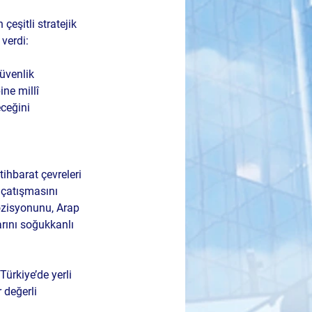
eşitli stratejik 
verdi:
ne millî 
ceğini 
ihbarat çevreleri 
l çatışmasını 
pozisyonunu, Arap 
rını soğukkanlı 
Türkiye’de yerli 
 değerli 