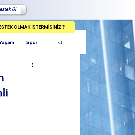
estek Ol
ESTEK OLMAK İSTERMİSİNİZ ?
 Yaşam
Spor
n
li
ı Kopyala