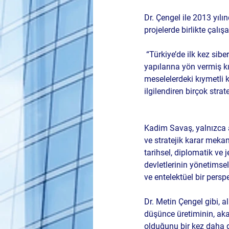
Dr. Çengel ile 2013 yılı
projelerde birlikte çal
 “Türkiye’de ilk kez siber güvenlik alanında güvenlik bürokrasisini eğiten, devletin kritik güvenlik 
yapılarına yön vermiş kı
meselelerdeki kıymetli k
ilgilendiren birçok stra
Kadim Savaş, yalnızca a
ve stratejik karar mekani
tarihsel, diplomatik ve 
devletlerinin yönetimsel
ve entelektüel bir persp
Dr. Metin Çengel gibi, al
düşünce üretiminin, aka
olduğunu bir kez daha g