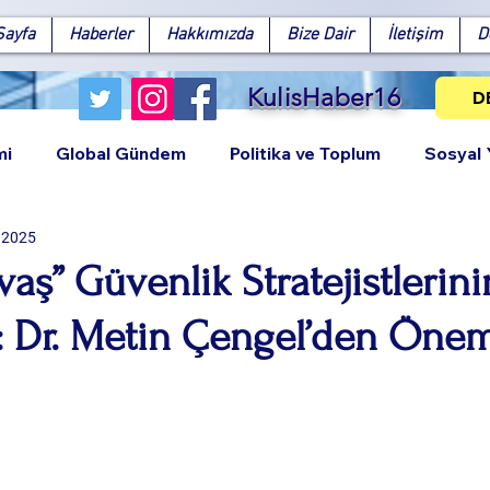
Sayfa
Haberler
Hakkımızda
Bize Dair
İletişim
D
KulisHaber16
D
mi
Global Gündem
Politika ve Toplum
Sosyal
 2025
aş” Güvenlik Stratejistlerini
: Dr. Metin Çengel’den Önem
Facebook
X (Twitter)
WhatsApp
LinkedIn
Pinterest
Bağlantıy