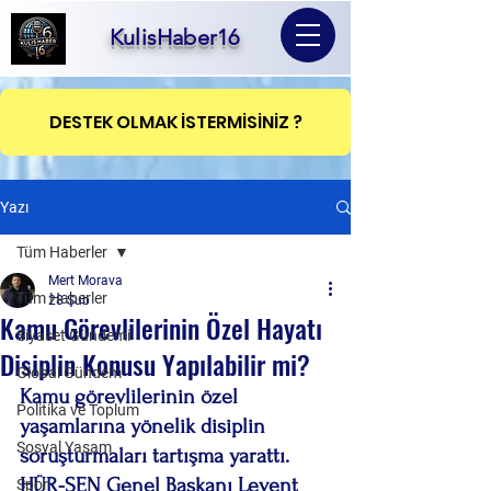
KulisHaber16
DESTEK OLMAK İSTERMİSİNİZ ?
Yazı
Tüm Haberler
Mert Morava
Tüm Haberler
28 Şub
Kamu Görevlilerinin Özel Hayatı
Siyaset Gündemi
Disiplin Konusu Yapılabilir mi?
Global Gündem
Kamu görevlilerinin özel 
Politika ve Toplum
yaşamlarına yönelik disiplin 
Sosyal Yaşam
soruşturmaları tartışma yarattı. 
HÜR-SEN Genel Başkanı Levent 
Spor