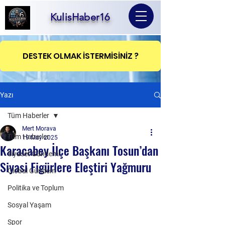
KulisHaber16
DESTEK OLMAK İSTERMİSİNİZ ?
Yazı
Tüm Haberler
Mert Morava
Tüm Haberler
19 May 2025
Karacabey İlçe Başkanı Tosun’dan
Siyaset Gündemi
Siyasi Figürlere Eleştiri Yağmuru
Global Gündem
Politika ve Toplum
Sosyal Yaşam
Spor