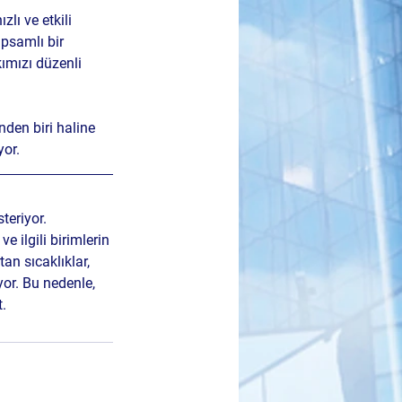
lı ve etkili 
psamlı bir 
ımızı düzenli 
den biri haline 
or.
teriyor. 
 ilgili birimlerin 
an sıcaklıklar, 
or. Bu nedenle, 
t.