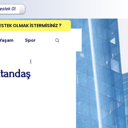
estek Ol
ESTEK OLMAK İSTERMİSİNİZ ?
 Yaşam
Spor
atandaş
ı Kopyala