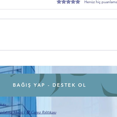
5 üzerinden 0 yıldız
Henüz hiç puanlama
Zafer Partisi Gemlik İlçe Başkanı
EMAD
Toprakçı’dan Sahiplendirme
“Kad
Süreci Açıklaması
BAĞIŞ YAP - DESTEK OL
ıdır.
ınlatma Metni
|
🍪 Çerez Politikası