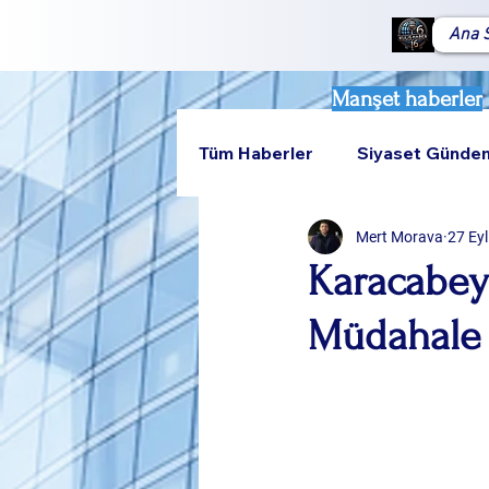
Ana 
Manşet haberler
Tüm Haberler
Siyaset Günde
Mert Morava
27 Ey
Teknoloji
Rumeli
Karacabey
Müdahale 