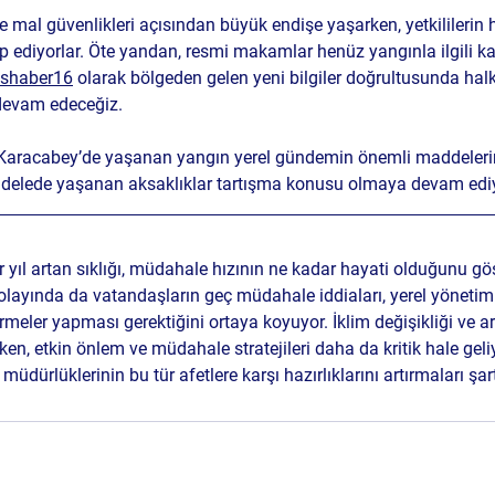
e mal güvenlikleri açısından büyük endişe yaşarken, yetkililerin hız
 ediyorlar. Öte yandan, resmi makamlar henüz yangınla ilgili ka
ishaber16
 olarak bölgeden gelen yeni bilgiler doğrultusunda halk
 devam edeceğiz.
, Karacabey’de yaşanan yangın yerel gündemin önemli maddelerin
adelede yaşanan aksaklıklar tartışma konusu olmaya devam ediy
yıl artan sıklığı, müdahale hızının ne kadar hayati olduğunu gös
ayında da vatandaşların geç müdahale iddiaları, yerel yönetim ve
irmeler yapması gerektiğini ortaya koyuyor. İklim değişikliği ve art
n, etkin önlem ve müdahale stratejileri daha da kritik hale geliy
 müdürlüklerinin bu tür afetlere karşı hazırlıklarını artırmaları şar