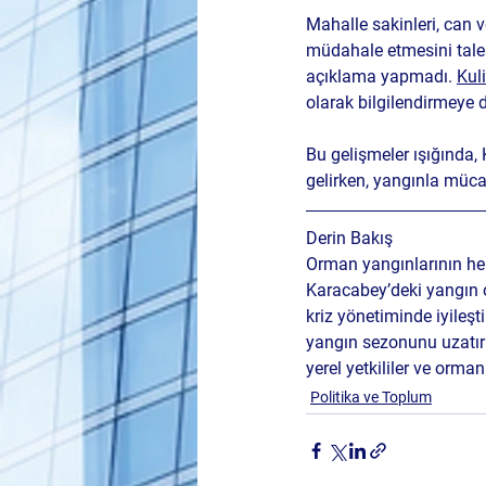
Mahalle sakinleri, can v
müdahale etmesini talep
açıklama yapmadı. 
Kul
olarak bilgilendirmeye
Bu gelişmeler ışığında
gelirken, yangınla müc
Derin Bakış 
Orman yangınlarının her 
Karacabey’deki yangın ol
kriz yönetiminde iyileşt
yangın sezonunu uzatırke
yerel yetkililer ve orman
Politika ve Toplum