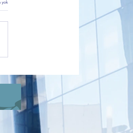
 yok
DER Bursa’dan Net Mesaj:
eme Yoksa Oy da Yok”