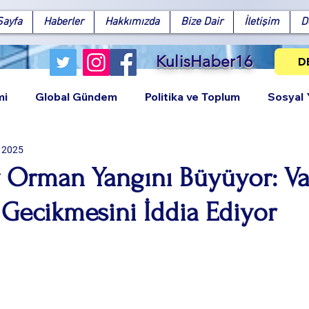
Sayfa
Haberler
Hakkımızda
Bize Dair
İletişim
D
KulisHaber16
D
mi
Global Gündem
Politika ve Toplum
Sosyal
l 2025
 Orman Yangını Büyüyor: V
Gecikmesini İddia Ediyor
Facebook
X (Twitter)
WhatsApp
LinkedIn
Pinterest
Bağlantıy