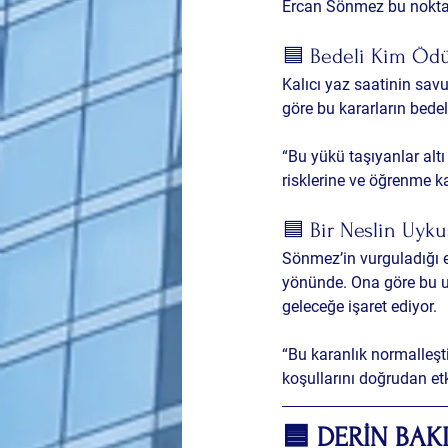
Ercan Sönmez bu nokta
🟦 Bedeli Kim Öd
Kalıcı yaz saatinin sav
göre bu kararların bedeli
“Bu yükü taşıyanlar alt
risklerine ve öğrenme ka
🟦 Bir Neslin Uyk
Sönmez’in vurguladığı e
yönünde. Ona göre bu u
geleceğe işaret ediyor.
“Bu karanlık normalleşt
koşullarını doğrudan etk
🟦 DERİN BAK