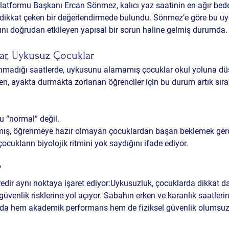
latformu Başkanı 
Ercan Sönmez
, kalıcı yaz saatinin en ağır bed
 dikkat çeken bir değerlendirmede bulundu. Sönmez’e göre bu u
ını doğrudan etkileyen yapısal bir sorun haline gelmiş durumda.
ar, Uykusuz Çocuklar
madığı saatlerde, uykusunu alamamış çocuklar okul yoluna düşü
en, ayakta durmakta zorlanan öğrenciler için bu durum artık sırad
 “normal” değil.
lmış, öğrenmeye hazır olmayan çocuklardan başarı beklemek gerç
ukların biyolojik ritmini yok saydığını ifade ediyor.
?
redir aynı noktaya işaret ediyor:Uykusuzluk, çocuklarda dikkat da
venlik risklerine yol açıyor. Sabahın erken ve karanlık saatleri
da hem akademik performans hem de fiziksel güvenlik olumsuz e