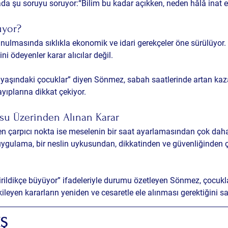
da şu soruyu soruyor:
“Bilim bu kadar açıkken, neden hâlâ inat e
üyor?
unulmasında sıklıkla ekonomik ve idari gerekçeler öne sürülüyor
ni ödeyenler karar alıcılar değil.
ı yaşındaki çocuklar” diyen Sönmez, sabah saatlerinde artan kaza
yıplarına dikkat çekiyor.
usu Üzerinden Alınan Karar
n çarpıcı nokta ise meselenin bir saat ayarlamasından çok daha
ygulama, bir neslin uykusundan, dikkatinden ve güvenliğinden ça
irildikçe büyüyor” ifadeleriyle durumu özetleyen Sönmez, çocuk
ileyen kararların yeniden ve cesaretle ele alınması gerektiğini s
IŞ