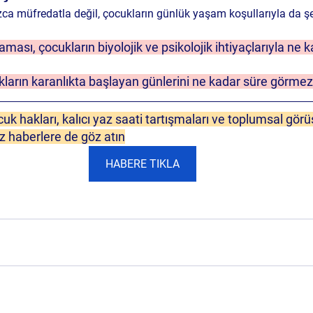
ızca müfredatla değil, çocukların günlük yaşam koşullarıyla da şek
aması, çocukların biyolojik ve psikolojik ihtiyaçlarıyla ne
kların karanlıkta başlayan günlerini ne kadar süre görmez
cuk hakları
, 
kalıcı yaz saati tartışmaları
 ve 
toplumsal görü
arz haberlere de göz atın
HABERE TIKLA