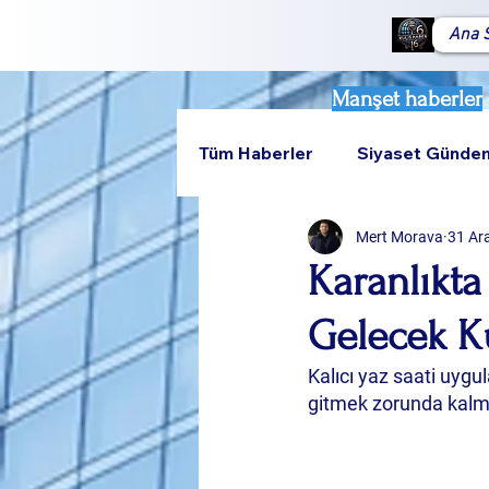
Ana 
Manşet haberler
Tüm Haberler
Siyaset Günde
Mert Morava
31 Ar
Teknoloji
Rumeli
Karanlıkta
Gelecek Ku
Kalıcı yaz saati uygu
gitmek zorunda kalmas