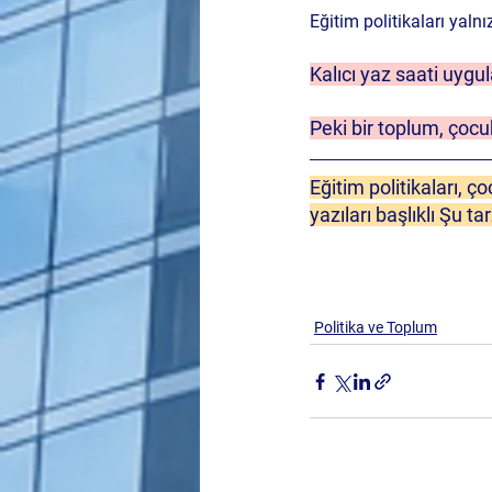
Eğitim politikaları yaln
Kalıcı yaz saati uygul
Peki bir toplum, çocu
Eğitim politikaları
, 
ço
yazıları
 başlıklı Şu t
Politika ve Toplum