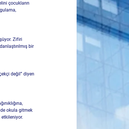
elini çocukların 
ygulama, 
yor. Zifiri 
anlaştırılmış bir 
ekçi değil” diyen 
ğınıklığına, 
nde okula gitmek 
tkileniyor.