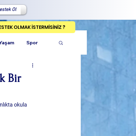
estek Ol
ESTEK OLMAK İSTERMİSİNİZ ?
 Yaşam
Spor
k Bir
ı Kopyala
nlıkta okula 