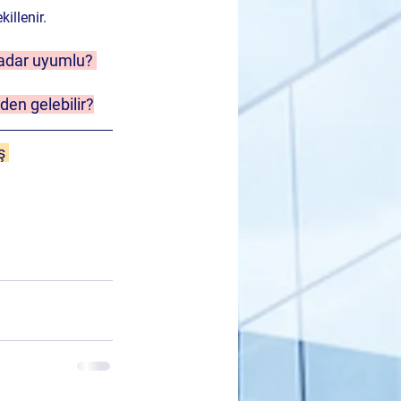
illenir. 
 kadar uyumlu? 
den gelebilir?
ş 