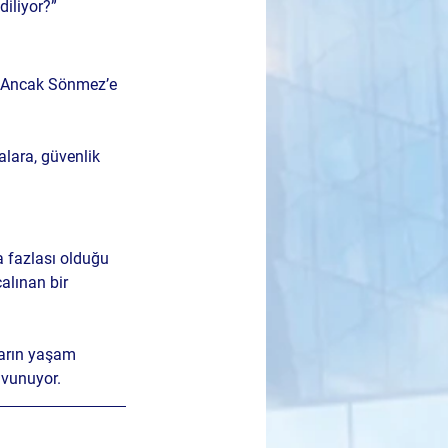
diliyor?”
. Ancak Sönmez’e 
lara, güvenlik 
 fazlası olduğu 
lınan bir 
ların yaşam 
avunuyor.