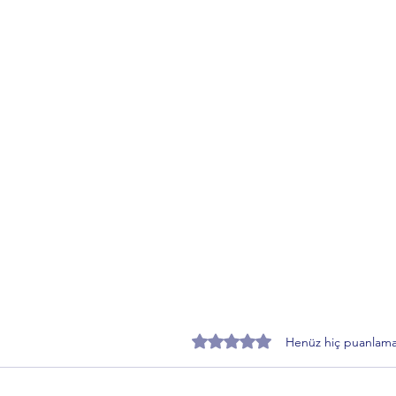
5 üzerinden 0 yıldız
Henüz hiç puanlama