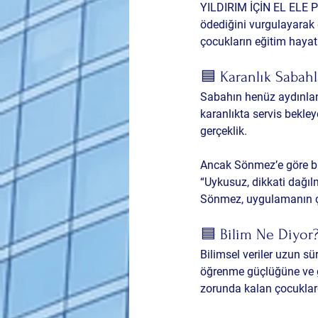
YILDIRIM İÇİN EL ELE P
ödediğini vurgulayarak
çocukların eğitim hayat
🟦 Karanlık Sabahl
Sabahın henüz aydınlan
karanlıkta servis bekley
gerçeklik.
Ancak Sönmez’e göre bu
“Uykusuz, dikkati dağı
Sönmez, uygulamanın çoc
🟦 Bilim Ne Diyor
Bilimsel veriler uzun sü
öğrenme güçlüğüne ve gü
zorunda kalan çocuklar