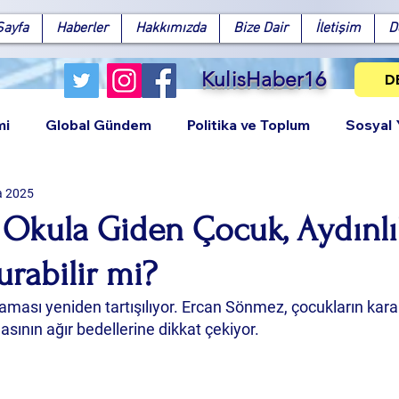
Sayfa
Haberler
Hakkımızda
Bize Dair
İletişim
D
KulisHaber16
D
mi
Global Gündem
Politika ve Toplum
Sosyal
a 2025
 Okula Giden Çocuk, Aydınlı
rabilir mi?
Facebook
X (Twitter)
WhatsApp
LinkedIn
Pinterest
Bağlantıy
laması yeniden tartışılıyor. Ercan Sönmez, çocukların kara
ının ağır bedellerine dikkat çekiyor.