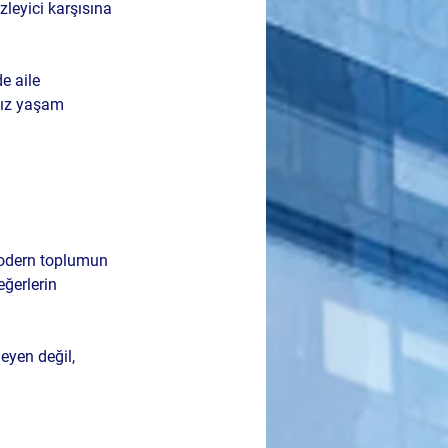
izleyici karşısına 
de 
aile 
ksız yaşam 
dern toplumun 
eğerlerin 
eyen değil, 