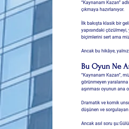
“Kaynanam Kazan”
 adl
çıkmaya hazırlanıyor.
İlk bakışta klasik bir g
yapısındaki çözülmeyi
, 
biçimlerini sert ama miza
Ancak bu hikâye, yalnızc
Bu Oyun Ne An
“Kaynanam Kazan”, miza
görünmeyen yaralarına
aşınması oyunun ana om
Dramatik ve komik unsur
düşünen ve sorgulayan
Ancak asıl soru şu:
Gülü