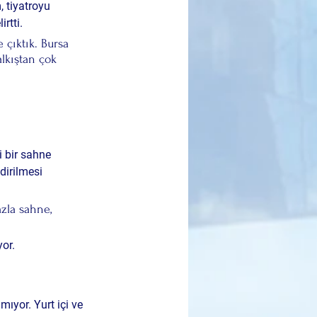
 tiyatroyu 
irtti.
çıktık. Bursa 
lkıştan çok 
 bir 
sahne 
dirilmesi 
zla sahne, 
yor.
mıyor. 
Yurt içi ve 