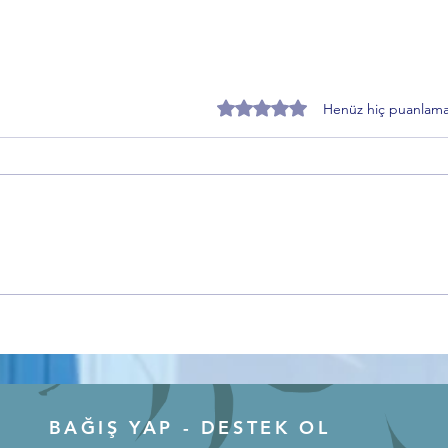
5 üzerinden 0 yıldız
Henüz hiç puanlama
Anadolu’nun Hafızası
Gemli
Kırşehir’den Dünyaya Açılıyor
Yoğun
Bursa
Keşfe
BAĞIŞ YAP - DESTEK OL