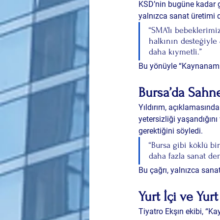
KSD’nin bugüne kadar ge
yalnızca sanat üretimi 
“SMA’lı bebeklerimi
halkının desteğiyle
daha kıymetli.”
Bu yönüyle “Kaynanam K
Bursa’da Sahn
Yıldırım, açıklamasında 
yetersizliği
 yaşandığını 
gerektiğini söyledi.
“Bursa gibi köklü bi
daha fazla sanat dem
Bu çağrı, yalnızca sanatç
Yurt İçi ve Yurt
Tiyatro Ekşın ekibi, “K