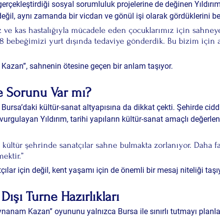
rçekleştirdiği sosyal sorumluluk projelerine de değinen Yıldırım,
değil, aynı zamanda 
bir vicdan ve gönül işi
 olarak gördüklerini bel
z ve kas hastalığıyla mücadele eden çocuklarımız için sahneye 
 8 bebeğimizi yurt dışında tedaviye gönderdik. Bu bizim için a
azan”, sahnenin ötesine geçen bir anlam taşıyor.
e Sorunu Var mı?
Bursa’daki kültür-sanat altyapısına da dikkat çekti. Şehirde ciddi
vurgulayan Yıldırım, tarihi yapıların kültür-sanat amaçlı değerlen
r kültür şehrinde sanatçılar sahne bulmakta zorlanıyor. Daha fa
ektir.”
ılar için değil, kent yaşamı için de önemli bir mesaj niteliği taşı
 Dışı Turne Hazırlıkları
aynanam Kazan” oyununu yalnızca Bursa ile sınırlı tutmayı planla