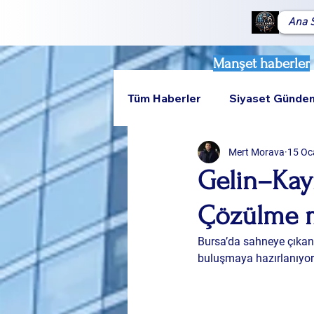
Ana 
Manşet haberler
Tüm Haberler
Siyaset Günde
Mert Morava
15 Oc
Teknoloji
Rumeli
Gelin–Kay
Çözülme m
Bursa’da sahneye çıkan 
buluşmaya hazırlanıyor