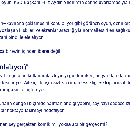
ı oyun, 
KSD Başkanı Filiz Aydın Yıldırım’ın sahne uyarlamasıyla
 
elin–kaynana çekişmesini konu alıyor gibi görünen oyun, derinler
yozlaşan ilişkileri
 ve ekranlar aracılığıyla normalleştirilen sağlı
hi bir dille ele alıyor.
a bir evin içinden ibaret değil.
latıyor?
hın gücünü kullanarak izleyiciyi güldürürken, bir yandan da 
mo
 dokunuyor. Aile içi iletişimsizlik, empati eksikliği ve toplumsal d
urgasını oluşturuyor.
ların dengeli biçimde harmanlandığı yapım, seyirciyi sadece izl
 bir noktaya taşımayı hedefliyor.
nen şey gerçekten komik mi, yoksa acı bir gerçek mi?