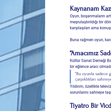
Kaynanam Kaza
Oyun, boşanmaların arttığ
meşrulaştırıldığı bir d
karşılaşılan ama konuşu
Buna rağmen oyun, karam
“Amacımız Sad
Kültür Sanat Derneği B
bir eğlence aracı olmadı
“Bu oyunla sadece g
çarpıklıkları sahney
Yıldırım, özellikle telev
sorunlarını
 sahneye taşı
Tiyatro Bir Vi