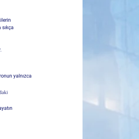
lerin 
 sıkça 
.
tronun yalnızca 
daki 
ayatın 