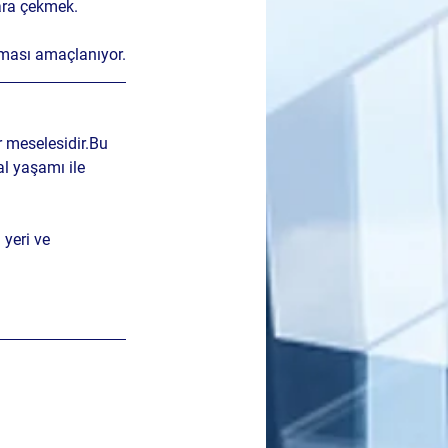
lara çekmek.
lması amaçlanıyor.
r
 meselesidir.Bu 
sal yaşamı
 ile 
 yeri ve 