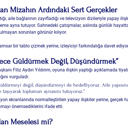
n Mizahın Ardındaki Sert Gerçekler
ı, aile bağlarının zayıfladığı ve televizyon dizileriyle yapay ilişki
öneme ayna tutuyor. Sahnedeki çatışmalar, aslında günlük hayatta
lmayan sorunları görünür kılıyor.
sar bir tablo çizmek yerine, izleyiciyi 
farkındalığa
 davet ediyor
ece Güldürmek Değil, Düşündürmek”
aşkanı 
Filiz Aydın Yıldırım
, oyuna ilişkin yaptığı açıklamada tiya
ğını vurguladı:
üldürmeyi değil, düşündürmeyi de hedefliyoruz. Aile yapısın
e taşıyarak toplumun aynasını tutuyoruz.”
izyon ekranlarında normalleştirilen yapay ilişkiler yerine, 
gerçek h
mayı önemsediklerini ifade etti.
cdan Meselesi mi?