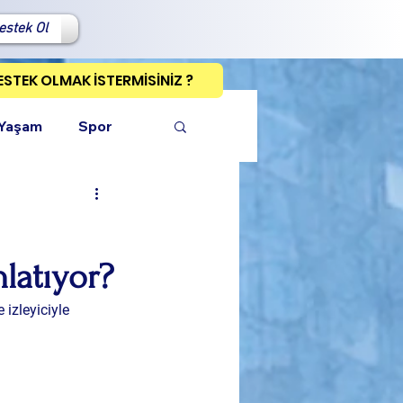
estek Ol
ESTEK OLMAK İSTERMİSİNİZ ?
 Yaşam
Spor
latıyor?
ı Kopyala
izleyiciyle 