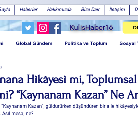
Sayfa
Haberler
Hakkımızda
Bize Dair
İletişim
D
KulisHaber16
D
mi
Global Gündem
Politika ve Toplum
Sosyal
a
nana Hikâyesi mi, Toplumsal
i? “Kaynanam Kazan” Ne An
Facebook
X (Twitter)
WhatsApp
LinkedIn
Pinterest
Bağlantıy
“Kaynanam Kazan”, güldürürken düşündüren bir aile hikâyesiyle 
. Asıl mesaj ne?