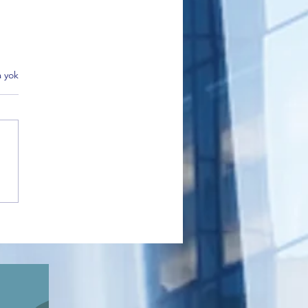
 yok
k Belediyesi Kültür Turları
 İlgi Görüyor: Kadınlar
’nın Tarihi Mirasını
diyor