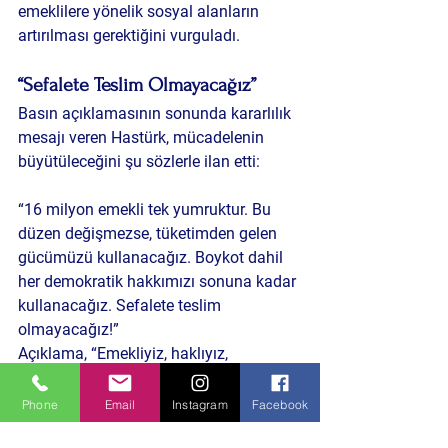
emeklilere yönelik sosyal alanların 
artırılması gerektiğini vurguladı.
“Sefalete Teslim Olmayacağız”
Basın açıklamasının sonunda kararlılık 
mesajı veren Hastürk, mücadelenin 
büyütüleceğini şu sözlerle ilan etti:
“16 milyon emekli tek yumruktur. Bu 
düzen değişmezse, tüketimden gelen 
gücümüzü kullanacağız. Boykot dahil 
her demokratik hakkımızı sonuna kadar 
kullanacağız. Sefalete teslim 
olmayacağız!”
Açıklama, “Emekliyiz, haklıyız, 
kazanacağız” sloganlarıyla sona erdi.
Phone
Email
Instagram
Facebook
🔍 DERİN BAKIŞ