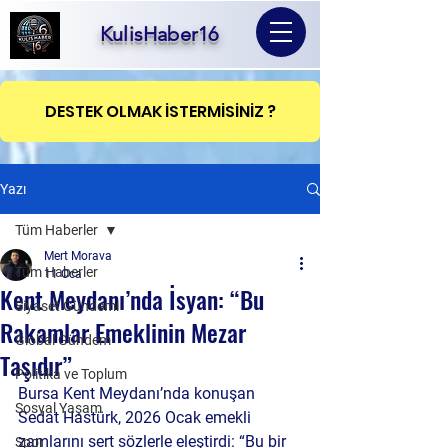
KulisHaber16
DESTEK OLMAK İSTERMİSİNİZ ?
Yazı
Tüm Haberler
Mert Morava
Tüm Haberler
11 Oca
Kent Meydanı’nda İsyan: “Bu
Siyaset Gündemi
Rakamlar Emeklinin Mezar
Global Gündem
Taşıdır”
Politika ve Toplum
Bursa Kent Meydanı’nda konuşan 
Sosyal Yaşam
Sedat Hastürk, 2026 Ocak emekli 
zamlarını sert sözlerle eleştirdi: “Bu bir 
Spor