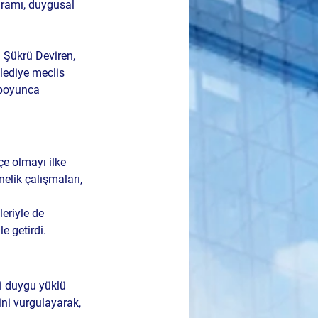
gramı, duygusal 
 Şükrü Deviren
, 
elediye meclis 
 boyunca 
çe olmayı ilke 
elik çalışmaları, 
eriyle de 
e getirdi.
i duygu yüklü 
ini vurgulayarak, 