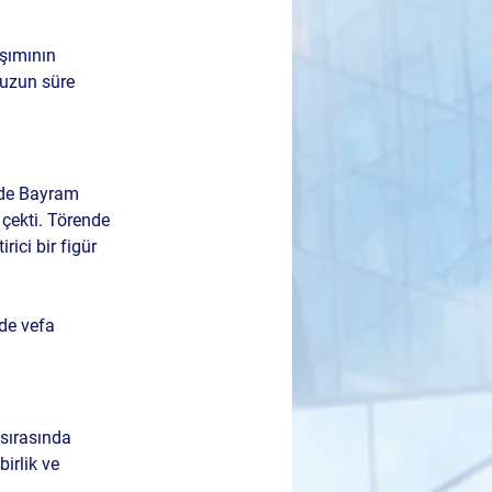
şımının 
 uzun süre 
 de Bayram 
çekti. Törende 
ici bir figür 
de vefa 
sırasında 
irlik ve 