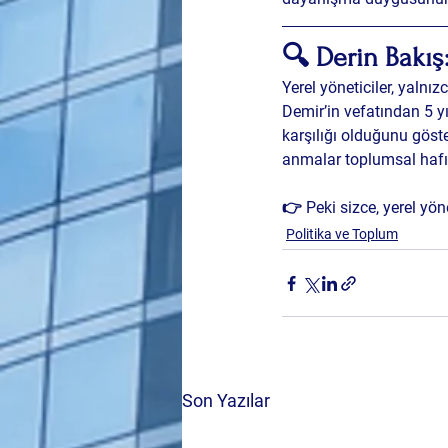
🔍 Derin Bakı
Yerel yöneticiler, yalnız
Demir’in vefatından 5 yı
karşılığı olduğunu göst
anmalar toplumsal hafız
👉 Peki sizce, yerel yöne
Politika ve Toplum
Son Yazılar