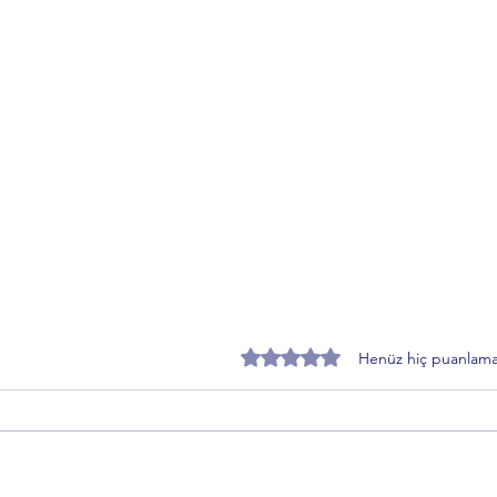
5 üzerinden 0 yıldız
Henüz hiç puanlama