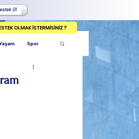
estek Ol
ESTEK OLMAK İSTERMİSİNİZ ?
 Yaşam
Spor
yram
ı Kopyala