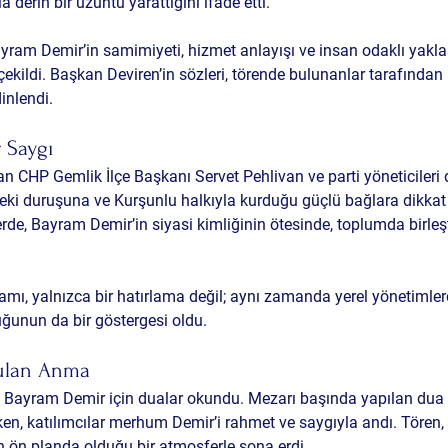
 derin bir üzüntü yarattığını ifade etti.
ram Demir’in samimiyeti, hizmet anlayışı ve insan odaklı yakla
ekildi. Başkan Deviren’in sözleri, törende bulunanlar tarafından
inlendi.
r Saygı
 CHP Gemlik İlçe Başkanı Servet Pehlivan ve parti yöneticileri
eki duruşuna ve Kurşunlu halkıyla kurduğu güçlü bağlara dikkat 
de, Bayram Demir’in siyasi kimliğinin ötesinde, toplumda birleştir
ı, yalnızca bir hatırlama değil; aynı zamanda yerel yönetimler
uğunun da bir göstergesi oldu.
Bulan Anma
Bayram Demir için dualar okundu. Mezarı başında yapılan dua 
en, katılımcılar merhum Demir’i rahmet ve saygıyla andı. Tören, b
n planda olduğu bir atmosferle sona erdi.