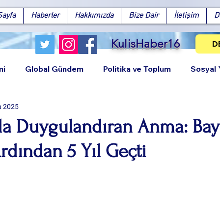
Sayfa
Haberler
Hakkımızda
Bize Dair
İletişim
D
KulisHaber16
D
mi
Global Gündem
Politika ve Toplum
Sosyal
a 2025
da Duygulandıran Anma: Ba
rdından 5 Yıl Geçti
Facebook
X (Twitter)
WhatsApp
LinkedIn
Pinterest
Bağlantıy