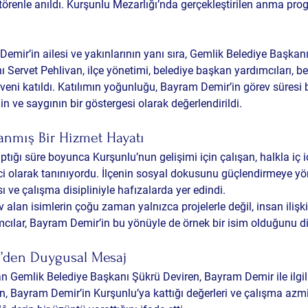
törenle anıldı. Kurşunlu Mezarlığı’nda gerçekleştirilen anma pro
ir’in ailesi ve yakınlarının yanı sıra, 
Gemlik Belediye Başkanı
ı Servet Pehlivan
, ilçe yönetimi, belediye başkan yardımcıları, b
eveni katıldı. Katılımın yoğunluğu, Bayram Demir’in görev süresi
in ve saygının bir göstergesi olarak değerlendirildi.
anmış Bir Hizmet Hayatı
ığı süre boyunca Kurşunlu’nun gelişimi için çalışan, halkla iç i
ici olarak tanınıyordu. İlçenin sosyal dokusunu güçlendirmeye yön
sı ve çalışma disipliniyle hafızalarda yer edindi.
 alan isimlerin çoğu zaman yalnızca projelerle değil, insan ilişkil
lımcılar, Bayram Demir’in bu yönüyle de örnek bir isim olduğunu dil
’den Duygusal Mesaj
 Gemlik Belediye Başkanı Şükrü Deviren, Bayram Demir ile ilgil
en, Bayram Demir’in Kurşunlu’ya kattığı değerleri ve çalışma azm