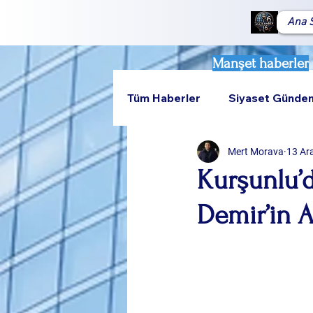
Ana 
Manşet haberler
Tüm Haberler
Siyaset Günde
Mert Morava
13 Ar
Teknoloji
Rumeli
Kurşunlu’
Demir’in A