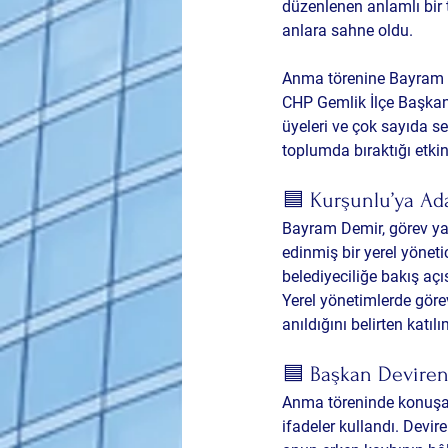
düzenlenen anlamlı bir 
anlara sahne oldu.
Anma törenine Bayram Dem
CHP Gemlik İlçe Başkan
üyeleri ve çok sayıda s
toplumda bıraktığı etkin
🟦 Kurşunlu’ya Ad
Bayram Demir, görev yapt
edinmiş bir yerel yönet
belediyeciliğe bakış açı
Yerel yönetimlerde görev
anıldığını belirten katı
🟦 Başkan Deviren
Anma töreninde konuşan
ifadeler kullandı. Devir