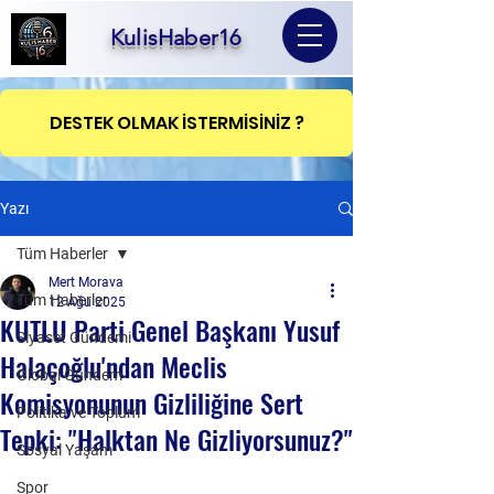
KulisHaber16
DESTEK OLMAK İSTERMİSİNİZ ?
Yazı
Tüm Haberler
Mert Morava
Tüm Haberler
12 Ağu 2025
KUTLU Parti Genel Başkanı Yusuf
Siyaset Gündemi
Halaçoğlu'ndan Meclis
Global Gündem
Komisyonunun Gizliliğine Sert
Politika ve Toplum
Tepki: "Halktan Ne Gizliyorsunuz?"
Sosyal Yaşam
Spor