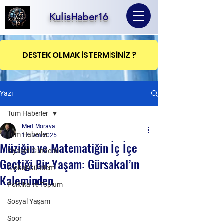
KulisHaber16
DESTEK OLMAK İSTERMİSİNİZ ?
Yazı
Tüm Haberler
Mert Morava
Tüm Haberler
17 Tem 2025
Müziğin ve Matematiğin İç İçe
Siyaset Gündemi
Geçtiği Bir Yaşam: Gürsakal’ın
Global Gündem
Kaleminden
Politika ve Toplum
Sosyal Yaşam
Spor