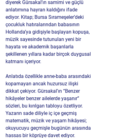
diyerek Gürsakal’ın samimi ve güçlü 
anlatımına hayran kaldığını ifade 
ediyor. Kitap; Bursa Sırameşeler’deki 
çocukluk hatıralarından babasının 
Hollanda’ya gidişiyle başlayan kopuşa, 
müzik sayesinde tutunulan yeni bir 
hayata ve akademik başarılarla 
şekillenen yıllara kadar birçok duygusal 
katmanı içeriyor.
Anlatıda özellikle anne-baba arasındaki 
kopamayan ancak huzursuz ilişki 
dikkat çekiyor. Gürsakal’ın “Benzer 
hikâyeler benzer ailelerde yaşanır” 
sözleri, bu kırılgan tabloyu özetliyor. 
Yazarın sade diliyle iç içe geçmiş 
matematik, müzik ve yaşam hikâyesi; 
okuyucuyu geçmişle bugünün arasında 
hassas bir köprüye davet ediyor.