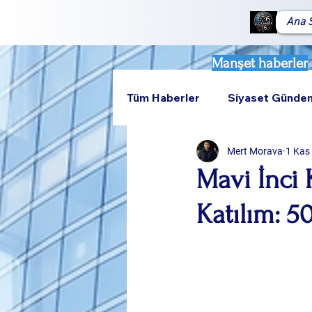
Ana 
Manşet haberler
Tüm Haberler
Siyaset Günde
Mert Morava
1 Kas
Teknoloji
Rumeli
Mavi İnci 
Katılım: 5