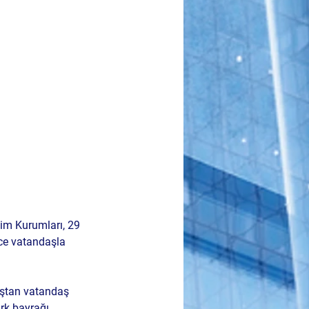
tim Kurumları
, 29 
ce vatandaşla 
aştan vatandaş 
rk bayrağı
, 