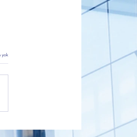
 yok
 Partisi Gemlik İlçe Başkanı
kçı’dan Sahiplendirme
i Açıklaması