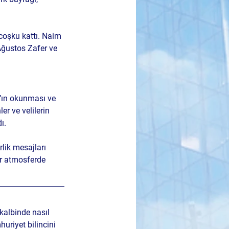
coşku kattı. 
Naim 
Ağustos Zafer ve 
’ın okunması
 ve 
er ve velilerin 
ı.
rlik mesajları 
ir atmosferde 
kalbinde nasıl 
uriyet bilincini 