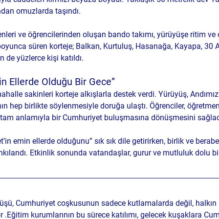
ından omuzlarda taşındı.
nleri ve öğrencilerinden oluşan 
bando takımı
, yürüyüşe ritim ve 
boyunca süren korteje; Balkan, Kurtuluş, Hasanağa, Kayapa, 30 
n de yüzlerce kişi katıldı.
n Ellerde Olduğu Bir Gece”
alle sakinleri korteje alkışlarla destek verdi. Yürüyüş, 
Andımız
’nın hep birlikte söylenmesiyle
 doruğa ulaştı. Öğrenciler, öğretmenl
 tam anlamıyla bir 
Cumhuriyet buluşmasına
 dönüşmesini sağlad
’in emin ellerde olduğunu” sık sık dile getirirken, birlik ve berabe
nkılandı. Etkinlik sonunda vatandaşlar, gurur ve mutluluk dolu b
üyüşü, Cumhuriyet coşkusunun sadece kutlamalarda değil, halkın 
or .Eğitim kurumlarının bu sürece katılımı, gelecek kuşaklara Cumh