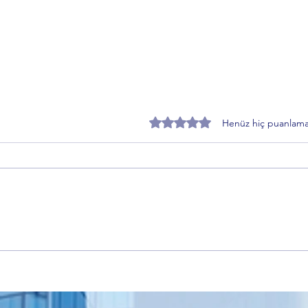
5 üzerinden 0 yıldız
Henüz hiç puanlama
Özer Matlı’dan BTSO Seçimleri
Zafer
Öncesi Değişim Mesajı: 60 Bin
Topra
Üye Vurgusu
Sürec