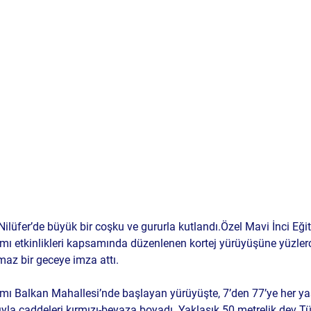
 Nilüfer’de büyük bir coşku ve gururla kutlandı.
Özel Mavi İnci Eği
ı etkinlikleri kapsamında düzenlenen 
kortej yürüyüşüne
 yüzler
lmaz bir geceye imza attı.
mı 
Balkan Mahallesi
’nde başlayan yürüyüşte, 7’den 77’ye her y
ıyla caddeleri kırmızı-beyaza boyadı. Yaklaşık 
50 metrelik dev Tü