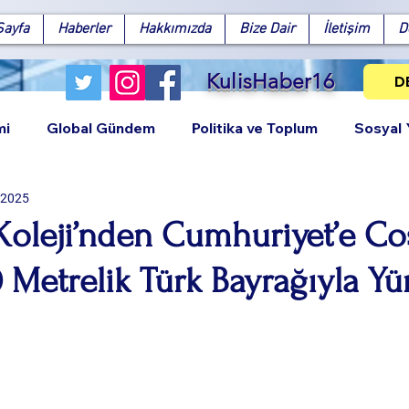
Sayfa
Haberler
Hakkımızda
Bize Dair
İletişim
D
KulisHaber16
D
mi
Global Gündem
Politika ve Toplum
Sosyal
 2025
Koleji’nden Cumhuriyet’e Co
0 Metrelik Türk Bayrağıyla Yü
Facebook
X (Twitter)
WhatsApp
LinkedIn
Pinterest
Bağlantıy