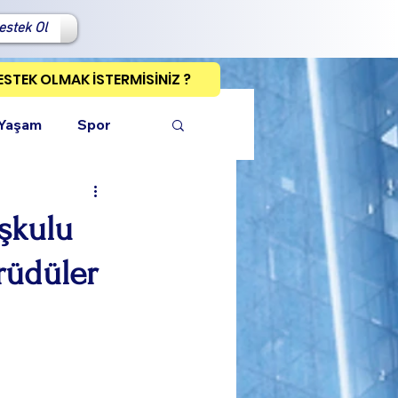
estek Ol
ESTEK OLMAK İSTERMİSİNİZ ?
 Yaşam
Spor
şkulu
rüdüler
ı Kopyala