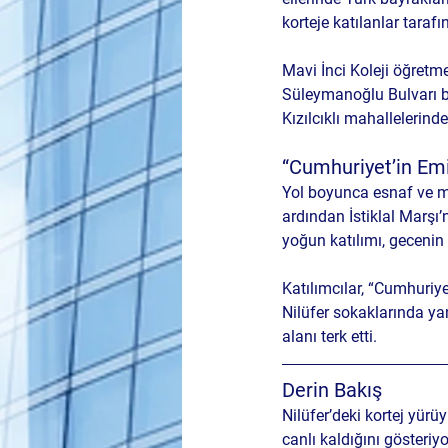
korteje katılanlar taraf
Mavi İnci Koleji öğretme
Süleymanoğlu Bulvarı
 
Kızılcıklı mahallelerinde
“Cumhuriyet’in Emi
Yol boyunca esnaf ve mah
ardından 
İstiklal Marşı
yoğun katılımı, gecenin
Katılımcılar, “Cumhuriyet
Nilüfer sokaklarında ya
alanı terk etti.
Derin Bakış
Nilüfer’deki kortej yür
canlı kaldığını gösteriy