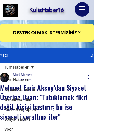
KulisHaber16
DESTEK OLMAK İSTERMİSİNİZ ?
Yazı
Tüm Haberler
Mert Morava
Tüm Haberler
11 Haz 2025
Mehmet Emir Aksoy’dan Siyaset
Siyaset Gündemi
Üzerine Uyarı: "Tutuklamak fikri
Global Gündem
değil, kişiyi bastırır; bu ise
Politika ve Toplum
siyaseti yeraltına iter"
Sosyal Yaşam
Spor