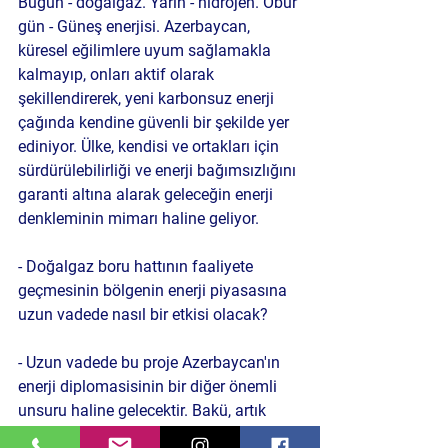
Bugün - doğalgaz. Yarın - hidrojen. Öbür 
gün - Güneş enerjisi. Azerbaycan, 
küresel eğilimlere uyum sağlamakla 
kalmayıp, onları aktif olarak 
şekillendirerek, yeni karbonsuz enerji 
çağında kendine güvenli bir şekilde yer 
ediniyor. Ülke, kendisi ve ortakları için 
sürdürülebilirliği ve enerji bağımsızlığını 
garanti altına alarak geleceğin enerji 
denkleminin mimarı haline geliyor.
- Doğalgaz boru hattının faaliyete 
geçmesinin bölgenin enerji piyasasına 
uzun vadede nasıl bir etkisi olacak?
- Uzun vadede bu proje Azerbaycan'ın 
enerji diplomasisinin bir diğer önemli 
unsuru haline gelecektir. Bakü, artık 
büyük bir petrol ve doğalgaz ihracatçısı 