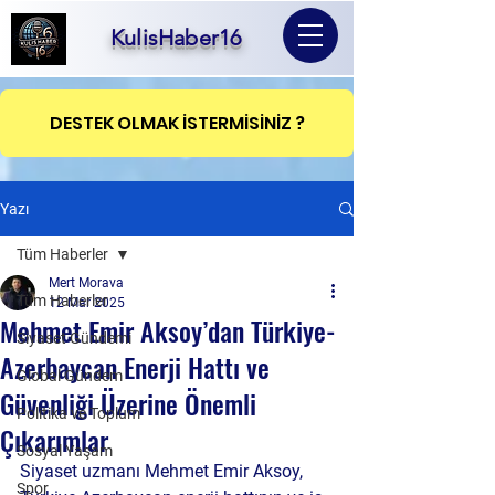
KulisHaber16
DESTEK OLMAK İSTERMİSİNİZ ?
Yazı
Tüm Haberler
Mert Morava
Tüm Haberler
12 Mar 2025
Mehmet Emir Aksoy’dan Türkiye-
Siyaset Gündemi
Azerbaycan Enerji Hattı ve
Global Gündem
Güvenliği Üzerine Önemli
Politika ve Toplum
Çıkarımlar
Sosyal Yaşam
Siyaset uzmanı Mehmet Emir Aksoy, 
Spor