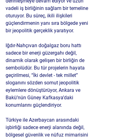
derinleşmeye devam ediyor ve uzun 
vadeli iş birliğinin sağlam bir temeline 
oturuyor. Bu süreç, ikili ilişkileri 
güçlendirmenin yanı sıra bölgede yeni 
bir jeopolitik gerçeklik yaratıyor.
Iğdır-Nahçıvan doğalgaz boru hattı 
sadece bir enerji güzergahı değil, 
dinamik olarak gelişen bir birliğin de 
sembolüdür. Bu tür projelerin hayata 
geçirilmesi, “İki devlet - tek millet” 
sloganını sözden somut jeopolitik 
eylemlere dönüştürüyor, Ankara ve 
Bakü’nün Güney Kafkasya’daki 
konumlarını güçlendiriyor.
Türkiye ile Azerbaycan arasındaki 
işbirliği sadece enerji alanında değil, 
bölgesel güvenlik ve nüfuz mimarisini 