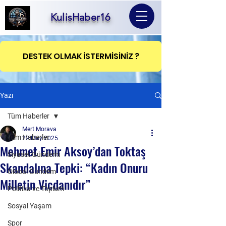
KulisHaber16
DESTEK OLMAK İSTERMİSİNİZ ?
Yazı
Tüm Haberler
Mert Morava
Tüm Haberler
22 May 2025
Mehmet Emir Aksoy’dan Toktaş
Siyaset Gündemi
Skandalına Tepki: “Kadın Onuru
Global Gündem
Milletin Vicdanıdır”
Politika ve Toplum
Sosyal Yaşam
Spor