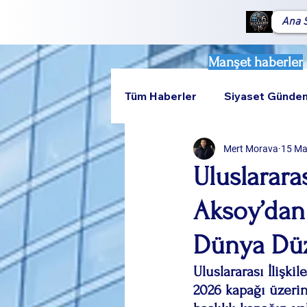
Ana 
Manşet haberler
Tüm Haberler
Siyaset Günde
Mert Morava
15 M
Teknoloji
Rumeli
Uluslarara
Aksoy’dan
Dünya Düz
Uluslararası İlişk
2026 kapağı üzerin