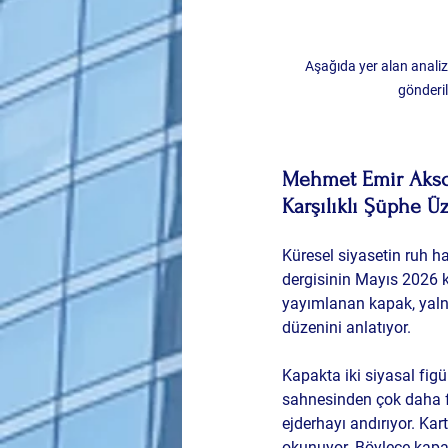
Aşağıda yer alan analiz
gönderi
Mehmet Emir Aksoy’
Karşılıklı Şüphe Ü
Küresel siyasetin ruh h
dergisinin Mayıs 2026 
yayımlanan kapak, yalnızc
düzenini anlatıyor.
Kapakta iki siyasal figü
sahnesinden çok daha fazl
ejderhayı andırıyor. Ka
okunuyor. Böylece kapak,