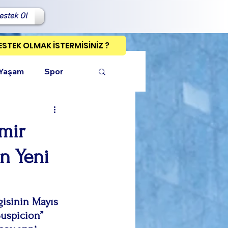
estek Ol
ESTEK OLMAK İSTERMİSİNİZ ?
 Yaşam
Spor
Emir
n Yeni
ı Kopyala
gisinin Mayıs 
Suspicion” 