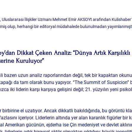
, Uluslararası İlişkiler Uzmanı Mehmet Emir AKSOYt arafından Kulishaber1
lmiş olup, herhangi bir editoryal müdahalede bulunulmadan yayımlanmıştı
dan Dikkat Çeken Analiz: “Dünya Artık Karşılıklı
zerine Kuruluyor”
ali bazen uzun analiz raporlarından değil, tek bir kapaktan okun
kapağı da tam olarak bunu yapıyor. “The Summit of Suspicion” b
a iki liderin karşı karşıya gelişini değil; 21. yüzyılın yeni psiko
r birbirine el uzatıyor. Ancak dikkatli bakıldığında, bu görüntü kla
asını içeriyor. Liderlerin altında yer alan karanlık figürler bir ka
rtal Amerikan gücünün, ejderha ise Çin medeniyet ve devlet aklın
 liderlerin artık bireysel aktör olmaktan çıktığını; büyük jeopoliti