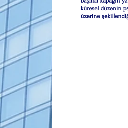
başlıklı kapağın ya
küresel düzenin psi
üzerine şekillendiğ