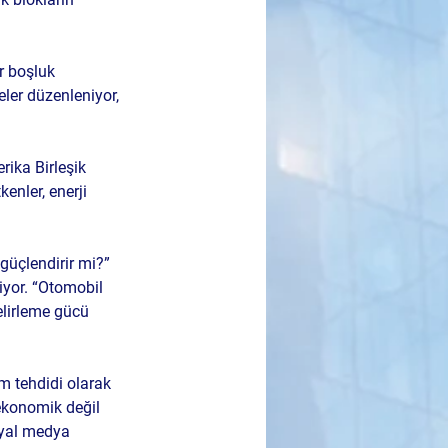
r boşluk 
ler düzenleniyor, 
ika Birleşik 
kenler, enerji 
güçlendirir mi?” 
iyor. “Otomobil 
elirleme gücü 
m tehdidi olarak 
ekonomik değil 
osyal medya 