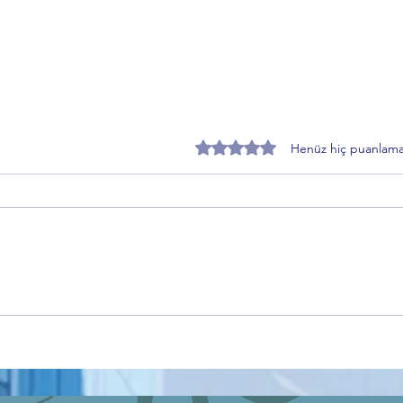
5 üzerinden 0 yıldız
Henüz hiç puanlama
Kaja Kallas’tan Kritik Uyarı: “ABD,
Eurov
Çin ve Rusya Bölünmüş Avrupa
mı? İ
İstiyor”
Krize