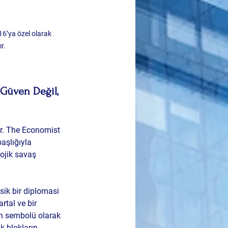
6’ya özel olarak 
r.
 Güven Değil, 
ur. The Economist 
aşlığıyla 
lojik savaş 
sik bir diplomasi 
rtal ve bir 
ın sembolü olarak 
k blokların 