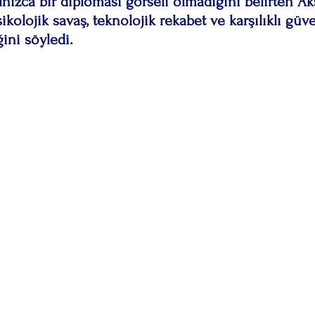
lnızca bir diplomasi görseli olmadığını belirten Ak
kolojik savaş, teknolojik rekabet ve karşılıklı güve
ini söyledi.