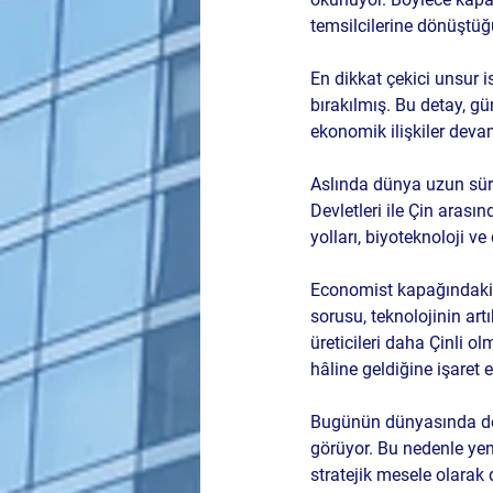
temsilcilerine dönüştüğ
En dikkat çekici unsur i
bırakılmış. Bu detay, gü
ekonomik ilişkiler devam
Aslında dünya uzun süre
Devletleri ile Çin arasın
yolları, biyoteknoloji v
Economist kapağındaki d
sorusu, teknolojinin art
üreticileri daha Çinli o
hâline geldiğine işaret e
Bugünün dünyasında devle
görüyor. Bu nedenle yen
stratejik mesele olarak d