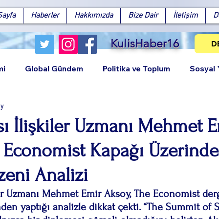
Sayfa
Haberler
Hakkımızda
Bize Dair
İletişim
D
KulisHaber16
D
mi
Global Gündem
Politika ve Toplum
Sosyal
ay
sı İlişkiler Uzmanı Mehmet 
 Economist Kapağı Üzerinde
Facebook
X (Twitter)
WhatsApp
LinkedIn
Pinterest
Bağlantıy
eni Analizi
iler Uzmanı Mehmet Emir Aksoy, The Economist der
den yaptığı analizle dikkat çekti. “The Summit of 