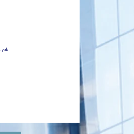
 yok
ision Dağılma Noktasında
srail Tartışması Yarışmayı
 Sürükledi