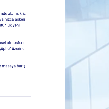
imde alarm, kriz 
yalnızca askeri 
stünlük yeni 
nsel atmosferini 
 şüphe” üzerine 
ık masaya barış 