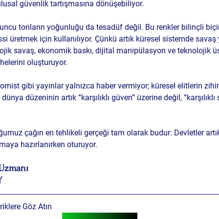
usal güvenlik tartışmasına dönüşebiliyor.
uncu tonların yoğunluğu da tesadüf değil. Bu renkler bilinçli biç
si üretmek için kullanılıyor. Çünkü artık küresel sistemde savaş 
ojik savaş, ekonomik baskı, dijital manipülasyon ve teknolojik ü
lerini oluşturuyor.
ist gibi yayınlar yalnızca haber vermiyor; küresel elitlerin zihi
 dünya düzeninin artık “karşılıklı güven” üzerine değil, “karşılıklı
ğumuz çağın en tehlikeli gerçeği tam olarak budur: Devletler art
ışmaya hazırlanırken oturuyor.
r Uzmanı
Y
iklere Göz Atın