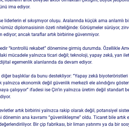
ünü ima ediyor.
se liderlerin el sıkışmıyor oluşu. Aralarında küçük ama anlamlı bi
nümüz diplomasisinin özeti niteliğinde: Görüşmeler sürüyor, zirve
 ediyor; ancak taraflar artık birbirine güvenmiyor.
dir “kontrollü rekabet” dönemine girmiş durumda. Özellikle Amer
daki mücadele yalnızca ticari değil; teknoloji, yapay zekâ, yarı ilet
e dijital egemenlik alanlarında da devam ediyor. 
iğer başlıklar da bunu destekliyor: “Yapay zekâ biyoteröristleri 
ık yalnızca ekonomik değil güvenlik merkezli ele alındığını göster
lmaya çalışıyor” ifadesi ise Çin’in yalnızca üretim değil standart b
diyor.
tler artık birbirini yalnızca rakip olarak değil, potansiyel siste
i dönemin ana kavramı “güvenlikleşme” oldu. Ticaret bile artık 
eğerlendiriliyor. Bir çip fabrikası, bir liman yatırımı ya da bir s