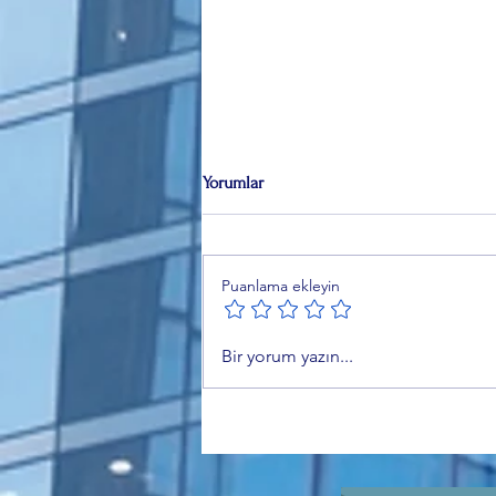
Yorumlar
Puanlama ekleyin
Mehmet Emir Aksoy, Ankara
Bir yorum yazın...
NATO Zirvesi'ni "NATO 3.0"
olarak değerlendirdi.