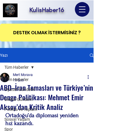
KulisHaber16
DESTEK OLMAK İSTERMİSİNİZ ?
Yazı
Tüm Haberler
Mert Morava
Tüm Haberler
18 Şub
ABD–İran Temasları ve Türkiye’nin
Siyaset Gündemi
Denge Politikası: Mehmet Emir
Global Gündem
Aksoy’dan Kritik Analiz
Politika ve Toplum
Ortadoğu’da diplomasi yeniden 
Sosyal Yaşam
hız kazandı.
Spor