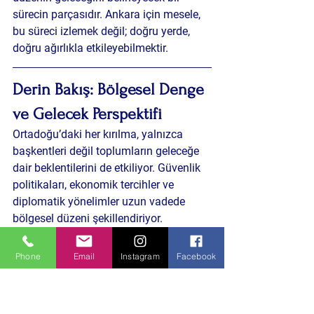
sürecin parçasıdır. Ankara için mesele, 
bu süreci izlemek değil; doğru yerde, 
doğru ağırlıkla etkileyebilmektir.
Derin Bakış: Bölgesel Denge 
ve Gelecek Perspektifi
Ortadoğu’daki her kırılma, yalnızca 
başkentleri değil toplumların geleceğe 
dair beklentilerini de etkiliyor. Güvenlik 
politikaları, ekonomik tercihler ve 
diplomatik yönelimler uzun vadede 
bölgesel düzeni şekillendiriyor.
Bu sadece ABD–İran gerilimi değil, 
Phone
Email
Instagram
Facebook
bölgesel istikrar ve stratejik denge 
meselesi. Türkiye’nin denge politikası, 
kısa vadeli kriz yönetiminin ötesinde 