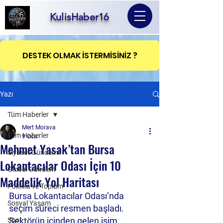
KulisHaber16
DESTEK OLMAK İSTERMİSİNİZ ?
Yazı
Tüm Haberler
Mert Morava
Tüm Haberler
9 Oca
Mehmet Yasak’tan Bursa
Siyaset Gündemi
Lokantacılar Odası İçin 10
Global Gündem
Maddelik Yol Haritası
Politika ve Toplum
Bursa Lokantacılar Odası’nda 
Sosyal Yaşam
seçim süreci resmen başladı. 
Sektörün içinden gelen isim 
Spor