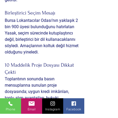
Birleştirici Seçim Mesajı
Bursa Lokantacılar Odası’nın yaklaşık 2 
bin 900 üyesi bulunduğunu hatırlatan 
Yasak, seçim sürecinde kutuplaştırıcı 
değil, birleştirici bir dil kullanacaklarını 
söyledi. Amaçlarının koltuk değil hizmet 
olduğunu yineledi.
10 Maddelik Proje Dosyası Dikkat 
Çekti
Toplantının sonunda basın 
mensuplarına sunulan proje 
dosyasında; uygun kredi imkânları, 
toplu alım avantajları, hukuki 
danışmanlık, şeffaf yönetim anlayışı ve 
Phone
Email
Instagram
Facebook
esnaf çocuklarına yönelik sosyal destek 
projeleri yer aldı. Projeler, salondaki 