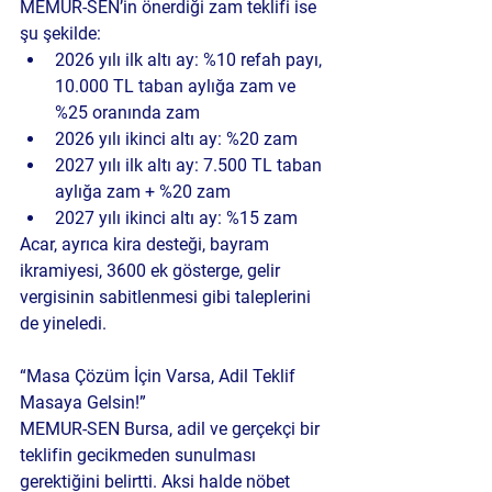
MEMUR-SEN’in önerdiği zam teklifi ise 
şu şekilde:
2026 yılı ilk altı ay: %10 refah payı, 
10.000 TL taban aylığa zam ve 
%25 oranında zam
2026 yılı ikinci altı ay: %20 zam
2027 yılı ilk altı ay: 7.500 TL taban 
aylığa zam + %20 zam
2027 yılı ikinci altı ay: %15 zam
Acar, ayrıca kira desteği, bayram 
ikramiyesi, 3600 ek gösterge, gelir 
vergisinin sabitlenmesi gibi taleplerini 
de yineledi.
“Masa Çözüm İçin Varsa, Adil Teklif 
Masaya Gelsin!”
MEMUR-SEN Bursa, adil ve gerçekçi bir 
teklifin gecikmeden sunulması 
gerektiğini belirtti. Aksi halde nöbet 