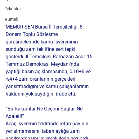
Teknoloji
Rumeli
MEMUR-SEN Bursa İl Temsilciliği, 8. 
Dönem Toplu Sözleşme 
görüşmelerinde kamu işvereninin 
sunduğu zam teklifine sert tepki 
gösterdi. İl Temsilcisi Ramazan Acar, 15 
Temmuz Demokrasi Meydanı’nda 
yaptığı basın açıklamasında, %10+6 ve 
%4+4 zam oranlarının gerçekleri 
yansıtmadığını ve kamu çalışanlarının 
haklarını yok saydığını ifade etti.
“Bu Rakamlar Ne Geçimi Sağlar, Ne 
Adaleti!”
Acar, işverenin teklifinde refah payının 
yer almamasını, taban aylığa zam 
yapılmamasını ve emeklilerin göz ardı 