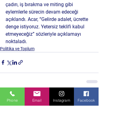
çadırı, iş bırakma ve miting gibi 
eylemlerle sürecin devam edeceği 
açıklandı. Acar, “Gelirde adalet, ücrette 
denge istiyoruz. Yetersiz teklifi kabul 
etmeyeceğiz” sözleriyle açıklamayı 
noktaladı.
Politika ve Toplum
Hepsini Gör
Son Yazılar
Phone
Email
Instagram
Facebook