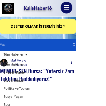
KulisHaber16
DESTEK OLMAK İSTERMİSİNİZ ?
Yazı
Tüm Haberler
Mert Morava
Tüm Haberler
14 Ağu 2025
MEMUR-SEN Bursa: “Yetersiz Zam
Siyaset Gündemi
Teklifini Reddediyoruz!”
Global Gündem
Politika ve Toplum
Sosyal Yaşam
Spor