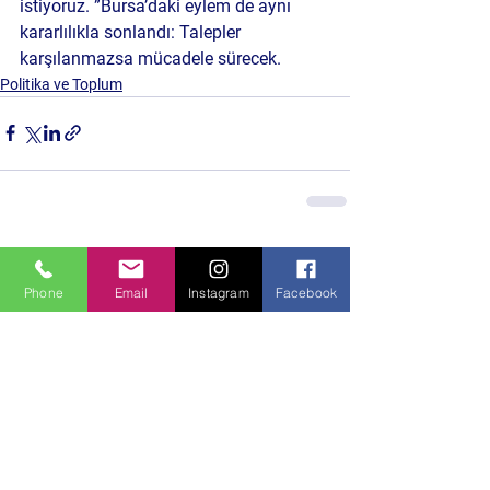
istiyoruz. ”Bursa’daki eylem de aynı 
kararlılıkla sonlandı: Talepler 
karşılanmazsa mücadele sürecek.
Politika ve Toplum
Hepsini Gör
Son Yazılar
Phone
Email
Instagram
Facebook