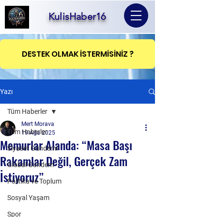
KulisHaber16
DESTEK OLMAK İSTERMİSİNİZ ?
Yazı
Tüm Haberler
Mert Morava
Tüm Haberler
19 Ağu 2025
Memurlar Alanda: “Masa Başı
Siyaset Gündemi
Rakamlar Değil, Gerçek Zam
Global Gündem
İstiyoruz”
Politika ve Toplum
Sosyal Yaşam
Spor