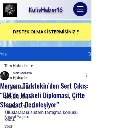
KulisHaber16
DESTEK OLMAK İSTERMİSİNİZ ?
Yazı
Tüm Haberler
Mert Morava
Tüm Haberler
18 Mar
Meryem Türktekin’den Sert Çıkış:
Siyaset Gündemi
“BM’de Maskeli Diplomasi, Çifte
Global Gündem
Standart Derinleşiyor”
Politika ve Toplum
Uluslararası sistem tartışma konusu 
Sosyal Yaşam
oldu.
Spor