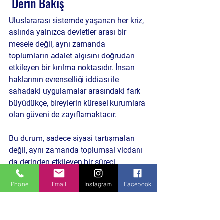
 Derin Bakış
Uluslararası sistemde yaşanan her kriz, 
aslında yalnızca devletler arası bir 
mesele değil, aynı zamanda 
toplumların adalet algısını doğrudan 
etkileyen bir kırılma noktasıdır. İnsan 
haklarının evrenselliği iddiası ile 
sahadaki uygulamalar arasındaki fark 
büyüdükçe, bireylerin küresel kurumlara 
olan güveni de zayıflamaktadır. 
Bu durum, sadece siyasi tartışmaları 
değil, aynı zamanda toplumsal vicdanı 
da derinden etkileyen bir süreci 
beraberinde getiriyor.
Phone
Email
Instagram
Facebook
Bu gelişme önümüzdeki günlerde 
uluslararası hukuk, insan hakları ve 