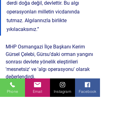
derdi doğa değil, devlettir. Bu algı 
operasyonları milletin vicdanında 
tutmaz. Algılarınızla birlikte 
yıkılacaksınız.”
MHP Osmangazi İlçe Başkanı Kerim 
Gürsel Çelebi, Gürsu’daki orman yangını 
sonrası devlete yönelik eleştirileri 
'mesnetsiz' ve 'algı operasyonu' olarak 
değerlendirdi.
Kerim Gürsel Çelebi
Politika ve Toplum
Phone
Email
Instagram
Facebook