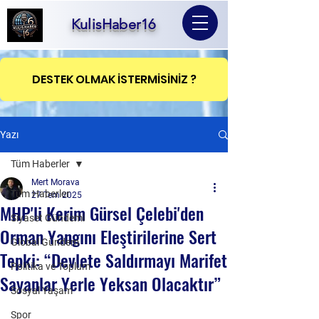
KulisHaber16
DESTEK OLMAK İSTERMİSİNİZ ?
Yazı
Tüm Haberler
Mert Morava
Tüm Haberler
27 Tem 2025
MHP'li Kerim Gürsel Çelebi'den
Siyaset Gündemi
Orman Yangını Eleştirilerine Sert
Global Gündem
Tepki: “Devlete Saldırmayı Marifet
Politika ve Toplum
Sayanlar Yerle Yeksan Olacaktır”
Sosyal Yaşam
Spor