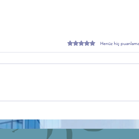
5 üzerinden 0 yıldız
Henüz hiç puanlama
Ercan Korkmaz'dan Alinur Aktaş
AŞAV
dönemi kararlarına sert tepki
Mehm
Güven
gazil
çeke