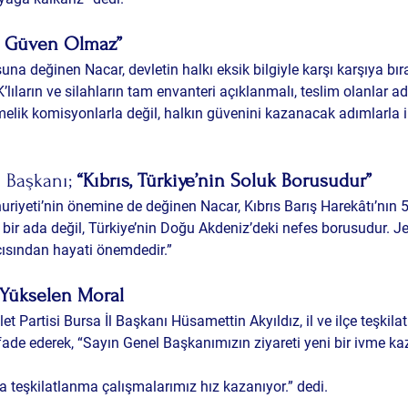
n Güven Olmaz”
na değinen Nacar, devletin halkı eksik bilgiyle karşı karşıya b
’lıların ve silahların tam envanteri açıklanmalı, teslim olanlar adi
elik komisyonlarla değil, halkın güvenini kazanacak adımlarla il
l Başkanı; 
“Kıbrıs, Türkiye’nin Soluk Borusudur”
riyeti’nin önemine de değinen Nacar, Kıbrıs Barış Harekâtı’nın 51
bir ada değil, Türkiye’nin Doğu Akdeniz’deki nefes borusudur. Je
çısından hayati önemdedir.”
 Yükselen Moral
et Partisi Bursa İl Başkanı Hüsamettin Akyıldız, il ve ilçe teşkilat
de ederek, “Sayın Genel Başkanımızın ziyareti yeni bir ivme kaz
a teşkilatlanma çalışmalarımız hız kazanıyor.” dedi.