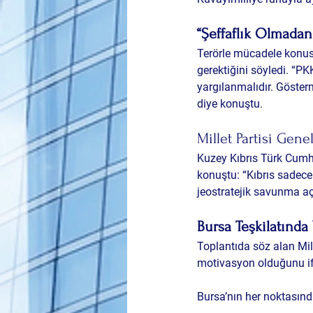
“Şeffaflık Olmada
Terörle mücadele konusu
gerektiğini söyledi. “PKK
yargılanmalıdır. Gösterm
diye konuştu.
Millet Partisi Gene
Kuzey Kıbrıs Türk Cumhu
konuştu: “Kıbrıs sadece 
jeostratejik savunma a
Bursa Teşkilatında
Toplantıda söz alan Mill
motivasyon olduğunu ifa
Bursa’nın her noktasınd