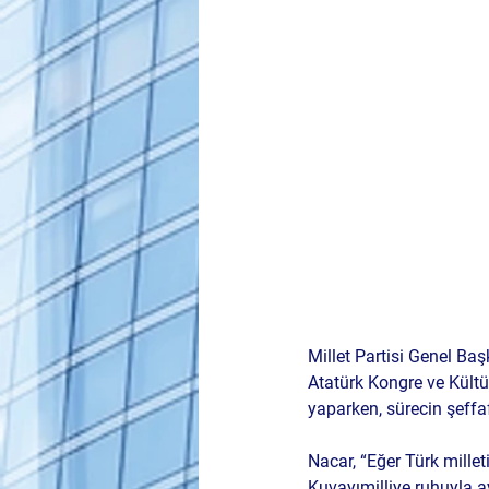
Millet Partisi Genel Ba
Atatürk Kongre ve Kültür
yaparken, sürecin şeffaf 
Nacar, “Eğer Türk millet
Kuvayımilliye ruhuyla a