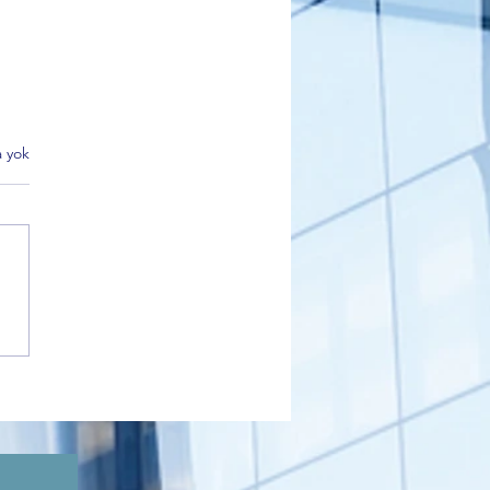
 yok
 Bursa Şube Başkanı
et Akar'dan Ankara
park'taki şehit aileleri ve
er eylemine ilişkin dikkat
n açıklama