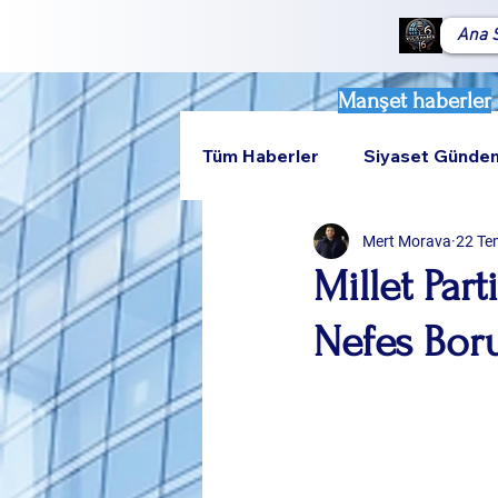
Ana 
Manşet haberler
Tüm Haberler
Siyaset Günde
Mert Morava
22 Te
Teknoloji
Rumeli
Millet Part
Nefes Bor