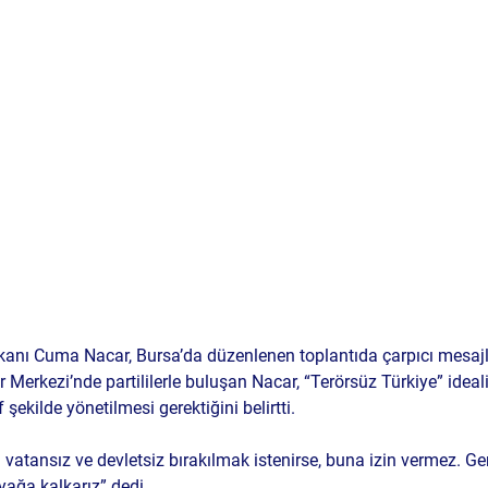
şkanı Cuma Nacar, Bursa’da düzenlenen toplantıda çarpıcı mesajl
 Merkezi’nde partililerle buluşan Nacar, “Terörsüz Türkiye” ideal
şekilde yönetilmesi gerektiğini belirtti.
i vatansız ve devletsiz bırakılmak istenirse, buna izin vermez. Ger
yağa kalkarız” dedi.