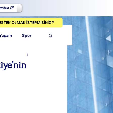
estek Ol
ESTEK OLMAK İSTERMİSİNİZ ?
 Yaşam
Spor
iye’nin
ı Kopyala