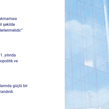
ırakmaması 
l şekilde 
erlenmelidir.” 
. yılında 
opolitik ve 
larında güçlü bir 
andırdı. 