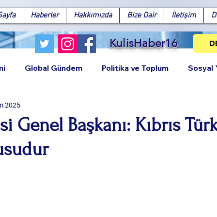
Sayfa
Haberler
Hakkımızda
Bize Dair
İletişim
D
KulisHaber16
D
mi
Global Gündem
Politika ve Toplum
Sosyal
m 2025
isi Genel Başkanı: Kıbrıs Türk
usudur
Facebook
X (Twitter)
WhatsApp
LinkedIn
Pinterest
Bağlantıy