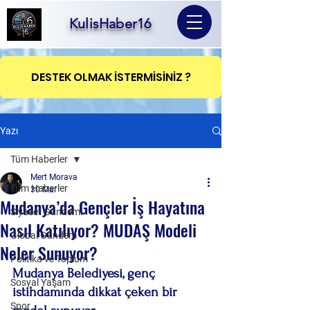
KulisHaber16
DESTEK OLMAK İSTERMİSİNİZ ?
Yazı
Tüm Haberler
Mert Morava
Tüm Haberler
30 Mar
Mudanya’da Gençler İş Hayatına
Siyaset Gündemi
Nasıl Katılıyor? MUDAŞ Modeli
Global Gündem
Neler Sunuyor?
Politika ve Toplum
Mudanya Belediyesi, genç 
Sosyal Yaşam
istihdamında dikkat çeken bir 
Spor