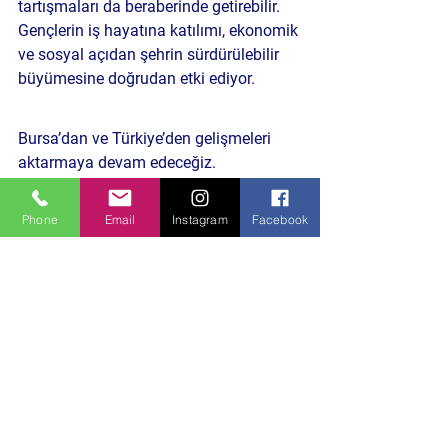
tartışmaları da beraberinde getirebilir. 
Gençlerin iş hayatına katılımı, ekonomik 
ve sosyal açıdan şehrin sürdürülebilir 
büyümesine doğrudan etki ediyor.
Bursa’dan ve Türkiye’den gelişmeleri 
aktarmaya devam edeceğiz.
Daha Önceki Benzer İçeriklere Göz Atın
Phone
Email
Instagram
Facebook
HABERE TIKLA
kaynak:
MUDANYA BELEDİYESİ 
BASIN YAYIN VE HALKLA İLİŞKİLER BİRİMİ
Politika ve Toplum