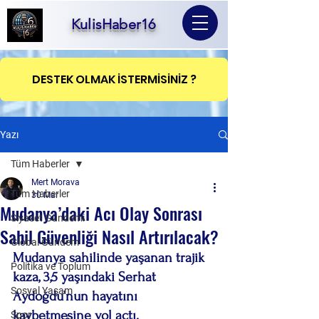
KulisHaber16
DESTEK OLMAK İSTERMİSİNİZ ?
Yazı
Tüm Haberler
Mert Morava
Tüm Haberler
30 Mar
Mudanya’daki Acı Olay Sonrası
Siyaset Gündemi
Sahil Güvenliği Nasıl Artırılacak?
Global Gündem
Mudanya sahilinde yaşanan trajik 
Politika ve Toplum
kaza, 3,5 yaşındaki Serhat 
Sosyal Yaşam
Aydoğdu’nun hayatını 
kaybetmesine yol açtı.
Spor