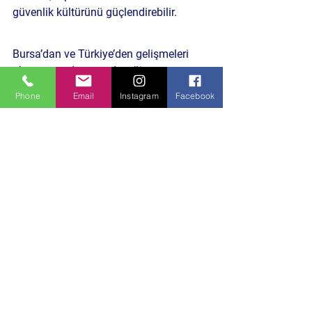
güvenlik kültürünü güçlendirebilir.
Bursa’dan ve Türkiye’den gelişmeleri 
aktarmaya devam edeceğiz.
Phone
Email
Instagram
Facebook
Daha Önceki Benzer İçeriklere Göz Atın
HABERE TIKLA
Siyaset Gündemi
Hepsini Gör
Son Yazılar