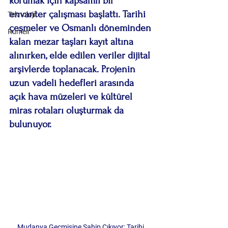
korumak için kapsamlı bir 
envanter çalışması başlattı. Tarihi 
Teknoloji
çeşmeler ve Osmanlı döneminden 
Rumeli
kalan mezar taşları kayıt altına 
alınırken, elde edilen veriler dijital 
arşivlerde toplanacak. Projenin 
uzun vadeli hedefleri arasında 
açık hava müzeleri ve kültürel 
miras rotaları oluşturmak da 
bulunuyor.
Mudanya Geçmişine Sahip Çıkıyor: Tarihi 