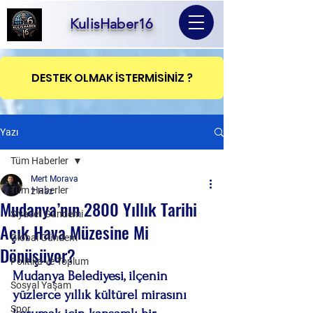
KulisHaber16
DESTEK OLMAK İSTERMİSİNİZ ?
Yazı
Tüm Haberler
Mert Morava
Tüm Haberler
2 Haz
Mudanya’nın 2800 Yıllık Tarihi
Siyaset Gündemi
Açık Hava Müzesine Mi
Global Gündem
Dönüşüyor?
Politika ve Toplum
Mudanya Belediyesi, ilçenin 
Sosyal Yaşam
yüzlerce yıllık kültürel mirasını 
Spor