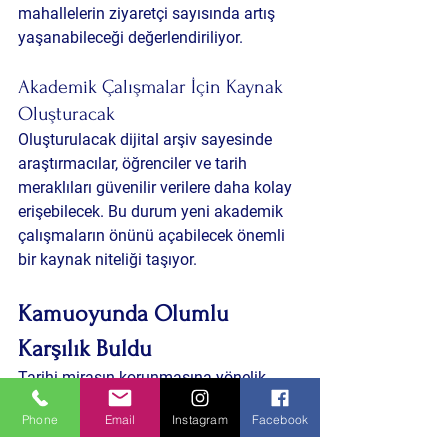
mahallelerin ziyaretçi sayısında artış 
yaşanabileceği değerlendiriliyor.
Akademik Çalışmalar İçin Kaynak 
Oluşturacak
Oluşturulacak dijital arşiv sayesinde 
araştırmacılar, öğrenciler ve tarih 
meraklıları güvenilir verilere daha kolay 
erişebilecek. Bu durum yeni akademik 
çalışmaların önünü açabilecek önemli 
bir kaynak niteliği taşıyor.
Kamuoyunda Olumlu 
Karşılık Buldu
Tarihi mirasın korunmasına yönelik 
çalışmalar, kent belleğine sahip 
Phone
Email
Instagram
Facebook
çıkılması açısından vatandaşlar 