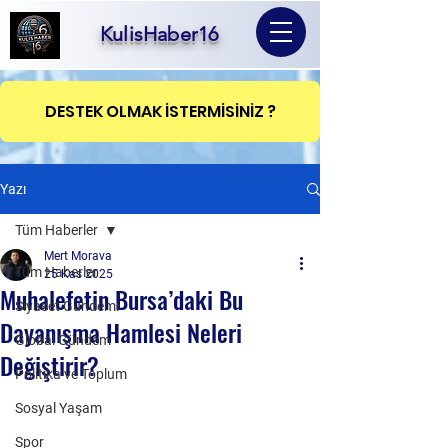
KulisHaber16
DESTEK OLMAK İSTERMİSİNİZ ?
Yazı
Tüm Haberler
Mert Morava
Tüm Haberler
25 Kas 2025
Muhalefetin Bursa’daki Bu
Siyaset Gündemi
Dayanışma Hamlesi Neleri
Global Gündem
Değiştirir?
Politika ve Toplum
Sosyal Yaşam
Spor