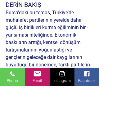
DERİN BAKIŞ
Bursa’daki bu temas, Türkiye’de 
muhalefet partilerinin yerelde daha 
güçlü iş birlikleri kurma eğiliminin bir 
yansıması niteliğinde. Ekonomik 
baskıların arttığı, kentsel dönüşüm 
tartışmalarının yoğunlaştığı ve 
gençlerin geleceğe dair kaygılarının 
büyüdüğü bir dönemde, farklı partilerin 
ortak zeminde buluşması siyasal 
iletişim anlayışındaki dönüşümü 
Phone
Email
Instagram
Facebook
görünür kılıyor.
Peki bu yeni diyalog ve iş birliği eğilimi, 
yerel siyasette daha katılımcı ve sorun 
çözen bir yönetim modelinin kapısını 
aralayabilir mi?
Politika ve Toplum