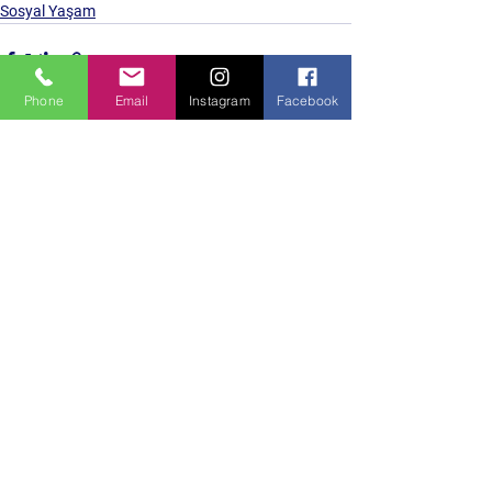
Sosyal Yaşam
Phone
Email
Instagram
Facebook
Hepsini Gör
Son Yazılar