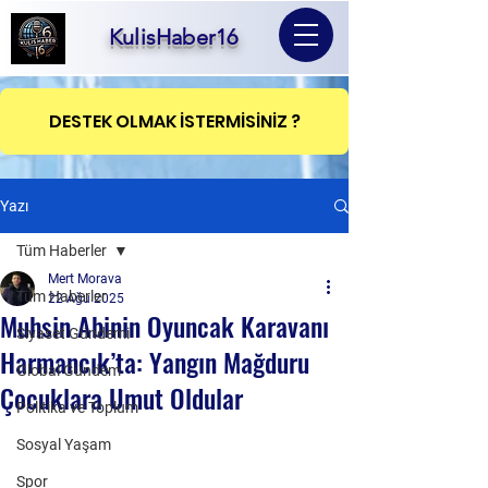
KulisHaber16
DESTEK OLMAK İSTERMİSİNİZ ?
Yazı
Tüm Haberler
Mert Morava
Tüm Haberler
22 Ağu 2025
Muhsin Abinin Oyuncak Karavanı
Siyaset Gündemi
Harmancık’ta: Yangın Mağduru
Global Gündem
Çocuklara Umut Oldular
Politika ve Toplum
Sosyal Yaşam
Spor