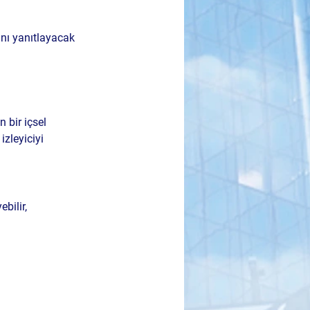
ını yanıtlayacak 
 bir içsel 
zleyiciyi 
bilir, 