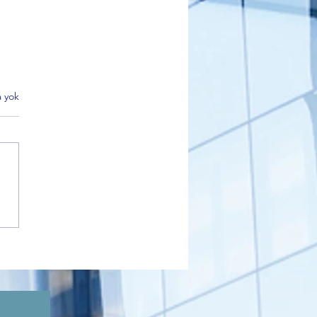
 yok
k Belediyesi Kültür Turları
 İlgi Görüyor: Kadınlar
’nın Tarihi Mirasını
diyor