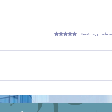
5 üzerinden 0 yıldız
Henüz hiç puanlama
Anadolu’nun Hafızası
Gemli
Kırşehir’den Dünyaya Açılıyor
Yoğun
Bursa
Keşfe