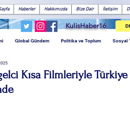
Sayfa
Haberler
Hakkımızda
Bize Dair
İletişim
D
KulisHaber16
D
mi
Global Gündem
Politika ve Toplum
Sosyal
 2025
elci Kısa Filmleriyle Türkiye
nde
Facebook
X (Twitter)
WhatsApp
LinkedIn
Pinterest
Bağlantıy