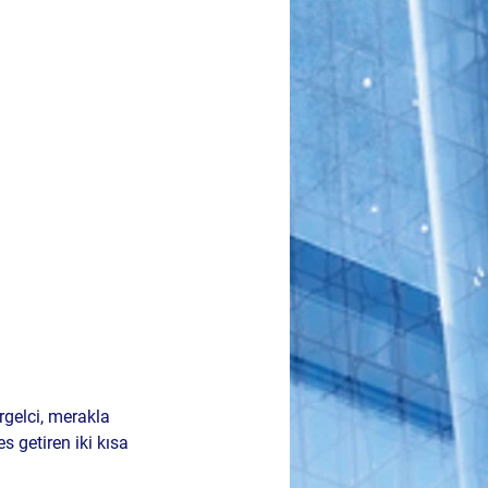
rgelci
, merakla 
 getiren iki kısa 