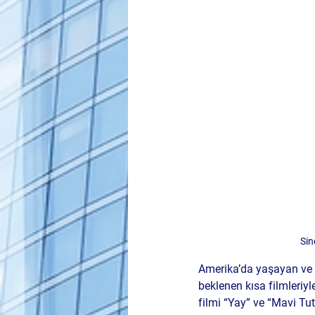
Sin
Amerika’da yaşayan ve u
beklenen kısa filmleriyl
filmi 
“Yay”
 ve 
“Mavi Tu