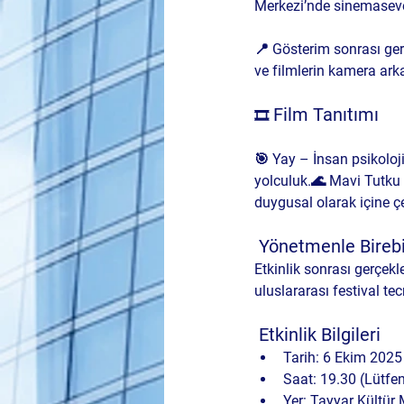
Merkezi’nde
 sinemaseve
📍 Gösterim sonrası ge
ve filmlerin kamera ark
 Film Tanıtımı
🎞️
🎯 
Yay
 – İnsan psikoloj
yolculuk.🌊 
Mavi Tutku
duygusal olarak içine ç
 Yönetmenle Birebir
Etkinlik sonrası gerçekl
uluslararası festival tec
 Etkinlik Bilgileri
Tarih:
 6 Ekim 2025
Saat:
 19.30 (Lütfe
Yer:
 Tayyar Kültür 