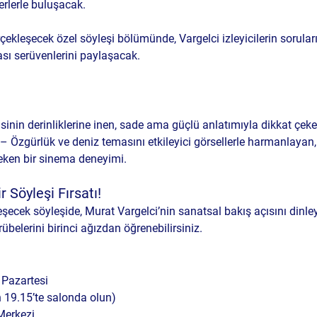
rlerle buluşacak.
rçekleşecek 
özel söyleşi
 bölümünde, Vargelci izleyicilerin sorular
ası serüvenlerini paylaşacak.
isinin derinliklerine inen, sade ama güçlü anlatımıyla dikkat çeken
 – Özgürlük ve deniz temasını etkileyici görsellerle harmanlayan, i
eken bir sinema deneyimi.
 Söyleşi Fırsatı!
eşecek söyleşide, Murat Vargelci’nin sanatsal bakış açısını dinleye
rübelerini birinci ağızdan öğrenebilirsiniz.
 Pazartesi
n 19.15’te salonda olun)
Merkezi