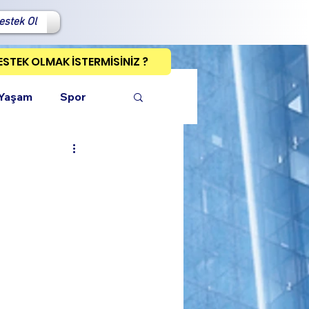
estek Ol
ESTEK OLMAK İSTERMİSİNİZ ?
 Yaşam
Spor
ı Kopyala