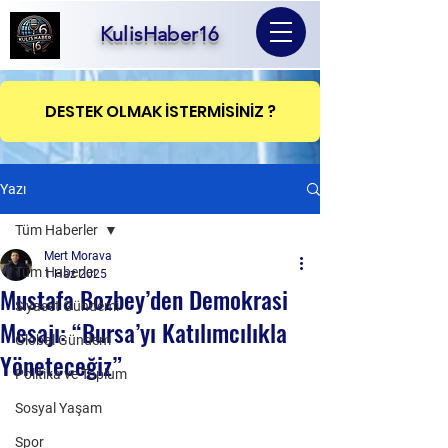
KulisHaber16
DESTEK OLMAK İSTERMİSİNİZ ?
Yazı
Tüm Haberler
Mert Morava
Tüm Haberler
1 Haz 2025
Mustafa Bozbey’den Demokrasi
Siyaset Gündemi
Mesajı: “Bursa’yı Katılımcılıkla
Global Gündem
Yöneteceğiz”
Politika ve Toplum
Sosyal Yaşam
Spor