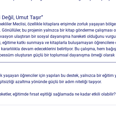
 Değil, Umut Taşır”
kliler Meclisi, özellikle kitaplara erişimde zorluk yaşayan bölged
 Gönüllüler, bu projenin yalnızca bir kitap gönderme çalışması o
vasyon ulaştıran bir sosyal dayanışma hareketi olduğunu vurgu
ri, eğitime katkı sunmaya ve kitaplarla buluşamayan öğrencilere
ararlılıkla devam edeceklerini belirtiyor. Bu çalışma, hem bağış
ebessüm oluşturan güçlü bir toplumsal dayanışma örneği olarak 
k yaşayan öğrenciler için yapılan bu destek, yalnızca bir eğitim y
tsizliği azaltma yönünde güçlü bir adım niteliği taşıyor.
eketler, eğitimde fırsat eşitliği sağlamada ne kadar etkili olabilir?