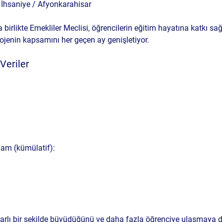
– İhsaniye / Afyonkarahisar
 birlikte Emekliler Meclisi, öğrencilerin eğitim hayatına katkı sa
ojenin kapsamını her geçen ay genişletiyor.
Veriler
plam (kümülatif):
ikrarlı bir şekilde büyüdüğünü ve daha fazla öğrenciye ulaşmaya d