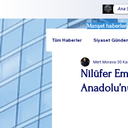
Ana 
Manşet haberler
Tüm Haberler
Siyaset Günde
Mert Morava
30 Ka
Teknoloji
Rumeli
Nilüfer Em
Anadolu’n