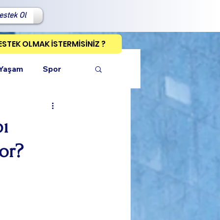
estek Ol
ESTEK OLMAK İSTERMİSİNİZ ?
 Yaşam
Spor
bı
or?
ı Kopyala