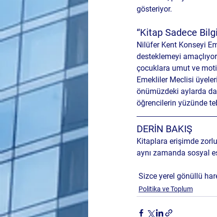
gösteriyor.
“Kitap Sadece Bilgi
Nilüfer Kent Konseyi Eme
desteklemeyi amaçlıyor.
çocuklara umut ve moti
Emekliler Meclisi üyele
önümüzdeki aylarda da k
öğrencilerin yüzünde t
DERİN BAKIŞ 
Kitaplara erişimde zorlu
aynı zamanda sosyal eşi
 Sizce yerel gönüllü har
Politika ve Toplum