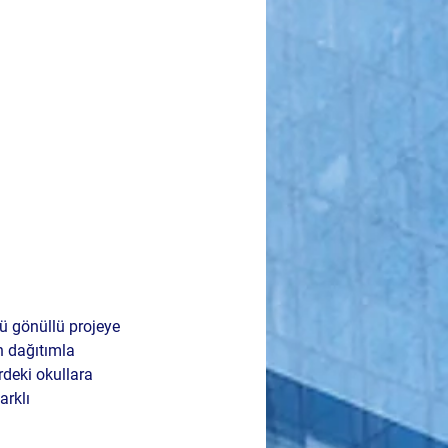
ü gönüllü projeye 
 dağıtımla 
rdeki okullara 
arklı 