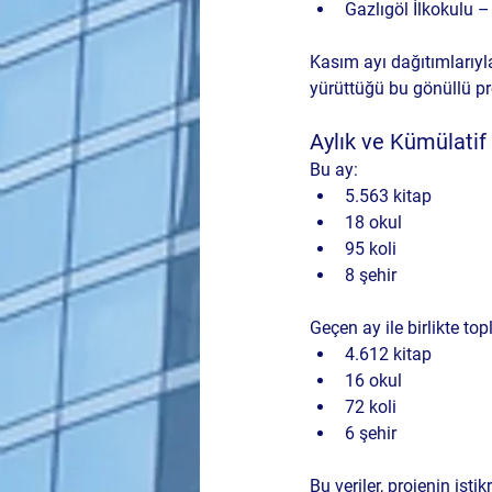
Gazlıgöl İlkokulu 
Kasım ayı dağıtımlarıyla
yürüttüğü bu gönüllü pr
Aylık ve Kümülatif 
Bu ay:
5.563 kitap
18 okul
95 koli
8 şehir
Geçen ay ile birlikte to
4.612 kitap
16 okul
72 koli
6 şehir
Bu veriler, projenin ist