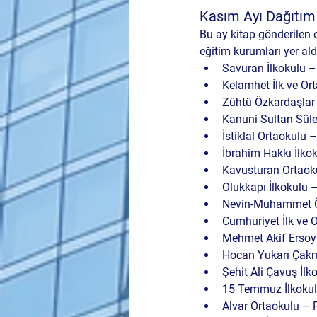
Kasım Ayı Dağıtım 
Bu ay kitap gönderilen 
eğitim kurumları yer ald
Savuran İlkokulu –
Kelamhet İlk ve Or
Zühtü Özkardaşlar 
Kanuni Sultan Sül
İstiklal Ortaokulu 
İbrahim Hakkı İlko
Kavusturan Ortaoku
Olukkapı İlkokulu 
Nevin-Muhammet Öz
Cumhuriyet İlk ve 
Mehmet Akif Ersoy 
Hocan Yukarı Çakm
Şehit Ali Çavuş İlk
15 Temmuz İlkokul
Alvar Ortaokulu – 