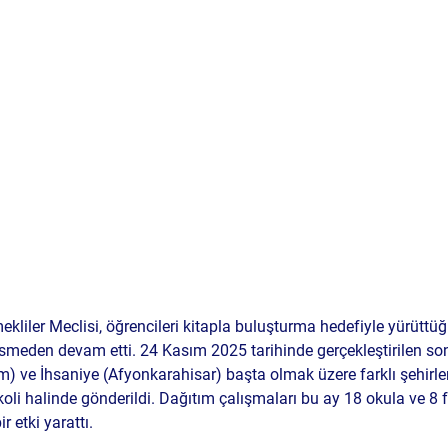
kliler Meclisi, öğrencileri kitapla buluşturma hedefiyle yürüttüğ
smeden devam etti. 24 Kasım 2025 tarihinde gerçekleştirilen son
um) ve İhsaniye (Afyonkarahisar) başta olmak üzere farklı şehirle
koli
 halinde gönderildi. Dağıtım çalışmaları bu ay 
18 okula
 ve 
8 f
r etki yarattı.