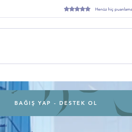
5 üzerinden 0 yıldız
Henüz hiç puanlama
Özer Matlı’dan BTSO Seçimleri
Zafer
Öncesi Değişim Mesajı: 60 Bin
Topra
Üye Vurgusu
Sürec
BAĞIŞ YAP - DESTEK OL
ıdır.