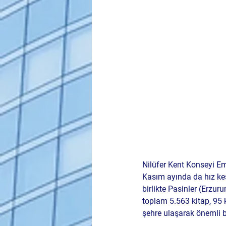
Nilüfer Kent Konseyi Eme
Kasım ayında da hız ke
birlikte Pasinler (Erzur
toplam 
5.563 kitap
, 
95 
şehre
 ulaşarak önemli bi