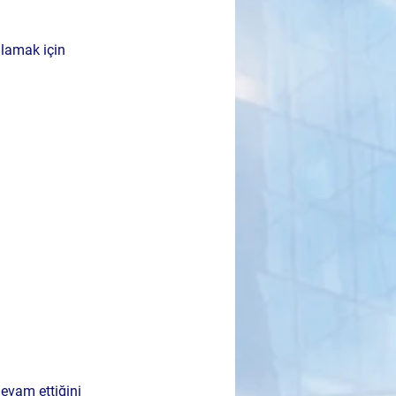
ğlamak için 
evam ettiğini 