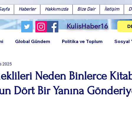
Sayfa
Haberler
Hakkımızda
Bize Dair
İletişim
D
KulisHaber16
D
mi
Global Gündem
Politika ve Toplum
Sosyal
s 2025
eklileri Neden Binlerce Kita
un Dört Bir Yanına Gönderiy
Facebook
X (Twitter)
WhatsApp
LinkedIn
Pinterest
Bağlantıy