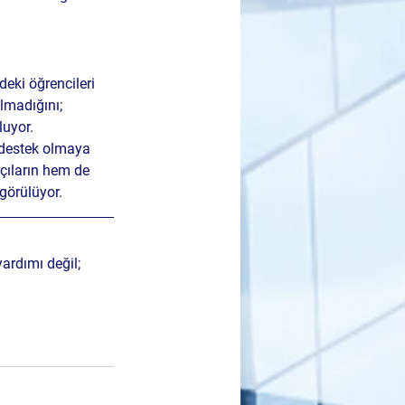
eki öğrencileri 
lmadığını; 
luyor.
 destek olmaya 
çıların hem de 
görülüyor.
ardımı değil; 