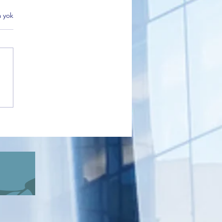
 yok
 Partisi Gemlik İlçe Başkanı
kçı’dan Sahiplendirme
i Açıklaması