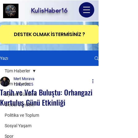
KulisHaber16
DESTEK OLMAK İSTERMİSİNİZ ?
Yazı
Tüm Haberler
Mert Morava
Tüm Haberler
12 Eyl 2025
Tarih ve Vefa Buluştu: Orhangazi
Siyaset Gündemi
Kurtuluş Günü Etkinliği
Global Gündem
Politika ve Toplum
Sosyal Yaşam
Spor