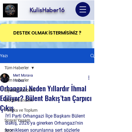
KulisHaber16
DESTEK OLMAK İSTERMİSİNİZ ?
Yazı
Tüm Haberler
Mert Morava
Tüm Haberler
11 Oca
Orhangazi Neden Yıllardır İhmal
Siyaset Gündemi
Ediliyor? Bülent Bakış’tan Çarpıcı
Global Gündem
Çıkış
Politika ve Toplum
İYİ Parti Orhangazi İlçe Başkanı Bülent 
Sosyal Yaşam
Bakış, 2026’ya girerken Orhangazi’nin 
kronikleşen sorunlarına sert sözlerle 
Spor