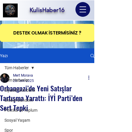
KulisHaber16
DESTEK OLMAK İSTERMİSİNİZ ?
Yazı
Tüm Haberler
Mert Morava
Tüm Haberler
28 Tem 2025
Orhangazi’de Yeni Satışlar
Siyaset Gündemi
Tartışma Yarattı: İYİ Parti’den
Global Gündem
Sert Tepki
Politika ve Toplum
Sosyal Yaşam
Spor