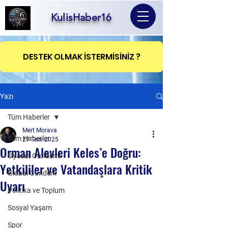
KulisHaber16
DESTEK OLMAK İSTERMİSİNİZ ?
Yazı
Tüm Haberler
Mert Morava
Tüm Haberler
27 Tem 2025
Orman Alevleri Keles’e Doğru:
Siyaset Gündemi
Yetkililer ve Vatandaşlara Kritik
Global Gündem
Uyarı
Politika ve Toplum
Sosyal Yaşam
Spor