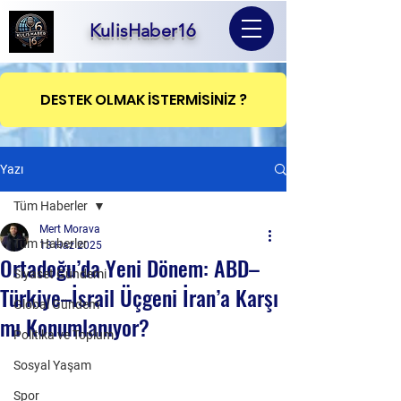
KulisHaber16
DESTEK OLMAK İSTERMİSİNİZ ?
Yazı
Tüm Haberler
Mert Morava
Tüm Haberler
13 Haz 2025
Ortadoğu’da Yeni Dönem: ABD–
Siyaset Gündemi
Türkiye–İsrail Üçgeni İran’a Karşı
Global Gündem
mı Konumlanıyor?
Politika ve Toplum
Sosyal Yaşam
Spor