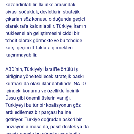
kazandırılabilir. İki ülke arasındaki 
siyasi soğukluk, devletlerin stratejik 
çıkarları söz konusu olduğunda geçici 
olarak rafa kaldırılabilir. Türkiye, İran’ın 
nükleer silah geliştirmesini ciddi bir 
tehdit olarak görmekte ve bu tehdide 
karşı geçici ittifaklara girmekten 
kaçınmayabilir.
ABD’nin, Türkiye’yi İsrail’le örtülü iş 
birliğine yöneltebilecek stratejik baskı 
kurması da olasılıklar dahilinde. NATO 
içindeki konumu ve özellikle İncirlik 
Üssü gibi önemli üslerin varlığı, 
Türkiye’yi bu tür bir koalisyonun göz 
ardı edilemez bir parçası haline 
getiriyor. Türkiye doğrudan askeri bir 
pozisyon almasa da, pasif destek ya da 
sessiz onayla bu süreçte yer alabilir.