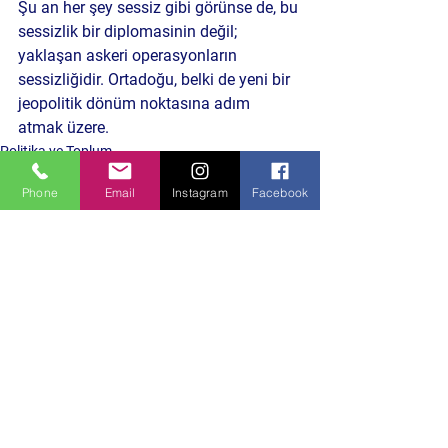
Şu an her şey sessiz gibi görünse de, bu 
sessizlik bir diplomasinin değil; 
yaklaşan askeri operasyonların 
sessizliğidir. Ortadoğu, belki de yeni bir 
jeopolitik dönüm noktasına adım 
atmak üzere.
Politika ve Toplum
Phone
Email
Instagram
Facebook
Hepsini Gör
Son Yazılar